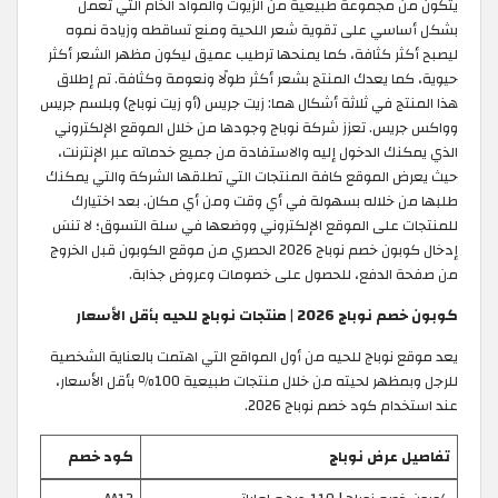
يتكون من مجموعة طبيعية من الزيوت والمواد الخام التي تعمل
بشكل أساسي على تقوية شعر اللحية ومنع تساقطه وزيادة نموه
ليصبح أكثر كثافة، كما يمنحها ترطيب عميق ليكون مظهر الشعر أكثر
حيوية، كما يعدك المنتج بشعر أكثر طولًا ونعومة وكثافة. تم إطلاق
هذا المنتج في ثلاثة أشكال هما: زيت جريس (أو زيت نوباج) وبلسم جريس
وواكس جريس. تعزز شركة نوباج وجودها من خلال الموقع الإلكتروني
الذي يمكنك الدخول إليه والاستفادة من جميع خدماته عبر الإنترنت،
حيث يعرض الموقع كافة المنتجات التي تطلقها الشركة والتي يمكنك
طلبها من خلاله بسهولة في أي وقت ومن أي مكان. بعد اختيارك
للمنتجات على الموقع الإلكتروني ووضعها في سلة التسوق؛ لا تنسَ
إدخال كوبون خصم نوباج 2026 الحصري من موقع الكوبون قبل الخروج
من صفحة الدفع، للحصول على خصومات وعروض جذابة.
كوبون خصم نوباج 2026 | منتجات نوباج للحيه بأقل الأسعار
يعد موقع نوباج للحيه من أول المواقع التي اهتمت بالعناية الشخصية
للرجل وبمظهر لحيته من خلال منتجات طبيعية 100٪ بأقل الأسعار،
عند استخدام كود خصم نوباج 2026.
تفاصيل عرض نوباج
كود خصم