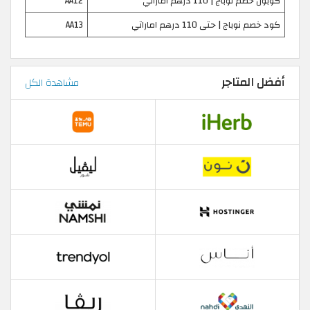
كوبون خصم نوباج | 110 درهم اماراتي
AA12
كود خصم نوباج | حتى 110 درهم اماراتي
AA13
أفضل المتاجر
مشاهدة الكل