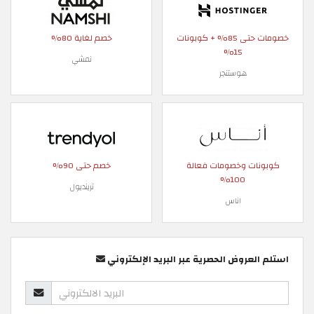
خصومات حتى 85% + كوبونات
خصم لغاية 80%
15%
نمشي
هوستنجر
كوبونات وخصومات فعالة
خصم حتى 90%
100%
ترينديول
اناس
استلم العروض الحصرية عبر البريد الإلكتروني