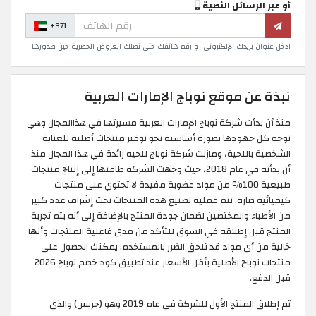
أو عبر الرسائل النصية
+971
ادخل عنوان بريدك الإلكتروني او رقم هاتفك حتى تصلك العروض الحصرية حين صدورها
نبذة عن موقع نوباج الإمارات العربية
منذ أن بدأت شركة نوباج الإمارات العربية مسيرتها في هذاالمجال وهي
توجه كل جهودها بصورة أساسية نحو توفير منتجات أصلية للعناية
الشخصية باللحية، ومازلت شركة نوباج للحيه رائدة في هذا المجال منذ
أن بدأته في عام 2018، حيث وجهت الشركة طاقتها إلى إنتاج منتجات
طبيعية 100٪ من مواد عضوية مفيدة لا تحتوي على منتجات
كيميائية ضارة. تتم عملية تصنيع هذه المنتجات تحت إشراف عدد كبير
من الأطباء والمختصين لضمان جودة المنتج بالإضافة إلى أنه يتم تجربة
المنتج قبل إطلاقه في السوق للتأكد من مدى فاعلية المنتجات وأنها
خالية من أي مواد قد تلحق الضرر بالمستخدم. يمكنك الحصول على
منتجات نوباج الأصلية بأقل الأسعار عند تطبيق كود خصم نوباج 2026
قبل الدفع.
تم إطلاق المنتج الأول للشركة في عام 2019 وهو (جريس) والذي