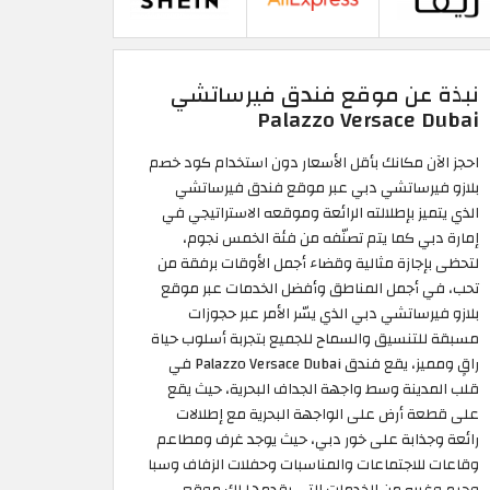
نبذة عن موقع فندق فيرساتشي
Palazzo Versace Dubai
احجز الآن مكانك بأقل الأسعار دون استخدام كود خصم
بلازو فيرساتشي دبي عبر موقع فندق فيرساتشي
الذي يتميز بإطلالته الرائعة وموقعه الاستراتيجي في
إمارة دبي كما يتم تصنّفه من فئة الخمس نجوم،
لتحظى بإجازة مثالية وقضاء أجمل الأوقات برفقة من
تحب، في أجمل المناطق وأفضل الخدمات عبر موقع
بلازو فيرساتشي دبي الذي يسّر الأمر عبر حجوزات
مسبقة للتنسيق والسماح للجميع بتجربة أسلوب حياة
راقٍ ومميز، يقع فندق Palazzo Versace Dubai في
قلب المدينة وسط واجهة الجداف البحرية، حيث يقع
على قطعة أرض على الواجهة البحرية مع إطلالات
رائعة وجذابة على خور دبي، حيث يوجد غرف ومطاعم
وقاعات للاجتماعات والمناسبات وحفلات الزفاف وسبا
وجيم وغيره من الخدمات التي يقدمها لك موقع