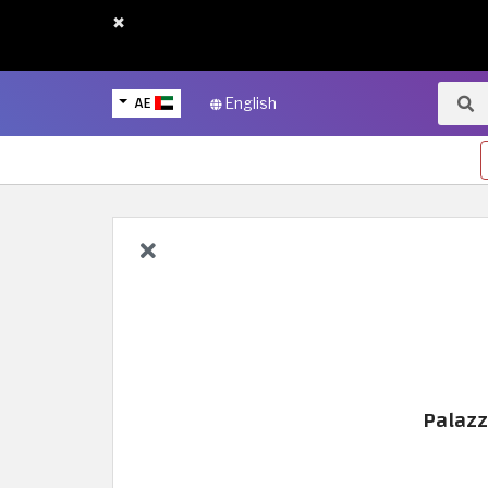
×
AE
English