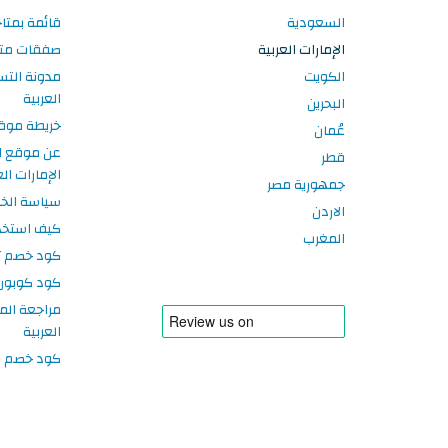
السعودية
قائمة بمتاج
الإمارات العربية
صفقات متاجر
الكويت
مدونة التس
العربية
البحرين
خريطة موق
عُمان
عن موقع ا
قطر
الإمارات الع
جمهورية مصر
سياسة الخ
الاردن
كيف استخد
المغرب
كود خصم تر
كود كوبون
مراجعة الم
العربية
كود خصم سبورتر