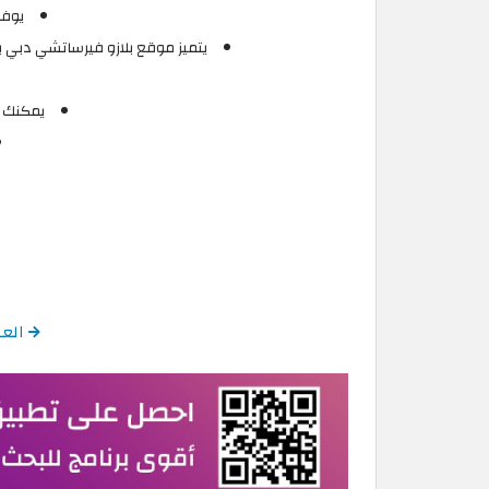
يوفر
يتميز موقع بلازو فيرساتشي دبي 
يمكنك الح
العودة 