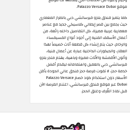
موقع Palazzo Versace Dubai.
كما يتميز فندق بلازو فيرساتشي دبي بالطراز المعماري
حيث يجمع بين قصر إيطالي كلاسيكي جديد مع عناصر
معمارية عربية مميزة، كل التفاصيل داخله رائعة، من
أعمال الأسقف الفنية إلى أجود أنواع الفسيفساء
والرخام، حيث يتم إنشاء كل قطعة أثاث خصيصاً لهذا
العقار، والديكورات الداخلية عبارة عن أعمال فنية،
وألون الأقمشة والأثاث مميزة وباهية، يهتم متجر بلازو
فيرساتشي دبي بالعميل واهتماماته ليقدم أفضل
خدمة حجز، لا تفوت فرصة حجز فندق عالي الجودة بأقل
الأسعار دون استخدام كود خصم Palazzo Versace
Dubai عبر موقع فندق فيرساتشي، اغتنم الفرصة الآن
قبل نفاذ الغُرف وغلق الحجز.