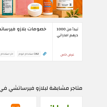
خصومات بلازو فيرساتشي | عطلا
تبدأ من 1000
درهم اماراتي
192
استخدام اليوم
اخر استخدام 
عرض خاص
متاجر مشابهة لبلازو فيرساتشي في ا