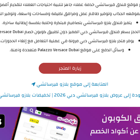
 موقع فندق فيرساتشي خدمة عملاء جاهز لتلبية احتياجات العملاء لتقديم أفضل
بموقعه الجذاب وتوفير طاقم عمل ومرافق نظيفة ومساحات واسعة، وتوفير النظ
يتميز فندق بلازو فيرساتشي بتصاميم مبتكرة وخلابة بلمسة إيطالية ساحرة.
جز بسعر فندق فيرساتشي دبي المميز دون تطبيق كوبون خصم Palazzo Versace Dubai.
يوفر متجر بلازو فيرساتشي دبي مرونة في عملية التعامل مع إلغاء الحجوزات.
وسائل الدفع على موقع Palazzo Versace Dubai متعددة وآمنة.
زيارة المتجر
المتابعة إلى موقع بلازو فيرساتشي
إلى عروض بلازو فيرساتشي دبي 2026 | تخفيضات بلازو فيرساتشي دبي