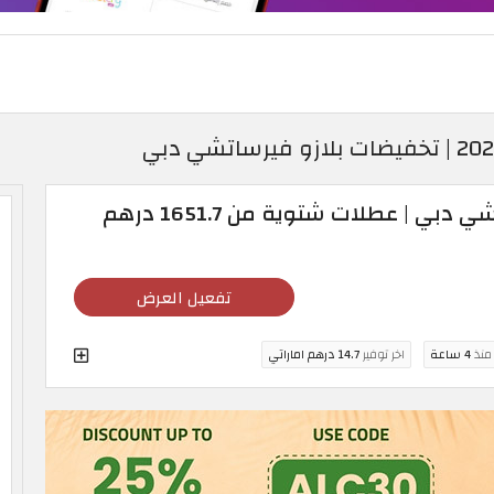
تخفيضات بلازو فيرساتشي دبي | عطلات شتوية من 1651.7 درهم
تفعيل العرض
 منذ
4 ساعة
اخر توفير
14.7 درهم اماراتي