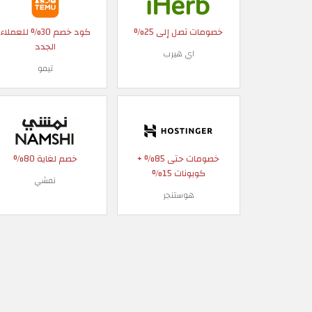
خصومات تصل إلى 25%
كود خصم 30% للعملاء
الجدد
اي هيرب
تيمو
خصومات حتى 85% +
خصم لغاية 80%
كوبونات 15%
نمشي
هوستنجر