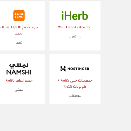
تخفيضات لغاية 50%
كود خصم 30% للعملاء
الجدد
اي هيرب
تيمو
خصومات حتى 85% +
خصم لغاية 80%
كوبونات 15%
نمشي
هوستنجر