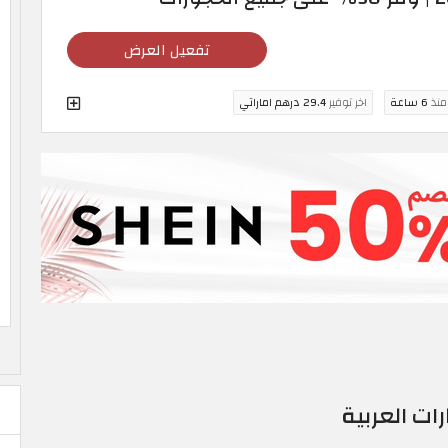
تفعيل العرض
 منذ
6 ساعة
اخر توفير
29.4 درهم اماراتي
ات العربية