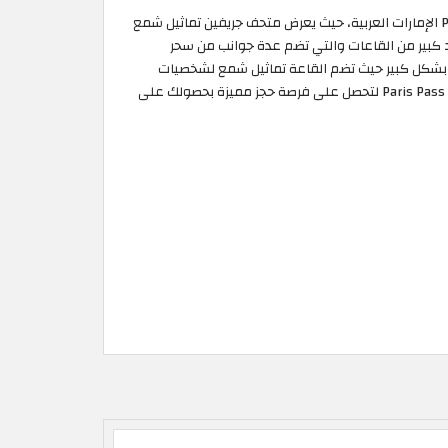
يمكنك الآن بدون الحاجة إلى تفعيل كوبون خصم Paris Pass باس أن تحصل على دخول مجاني إلى متحف جريفين من خلال موقع Paris Pass الإمارات العربية، حيث يعرض متحف جريفين تماثيل شمع
 كبير من القاعات والتي تضم عدة جوانب من سحر
ار بشكل كبير حيث تضم القاعة تماثيل شمع لشخصيات
مشهورة من الرسوم المتحركة والشخصيات الخيالية المحبوبة، مثل سبايدرمان وشخصيات فيلم العصر الجليدي وغيرها. لا تتردد بزيارة موقع Paris Pass لتحصل على فرصة حجز مميزة بحصولك على