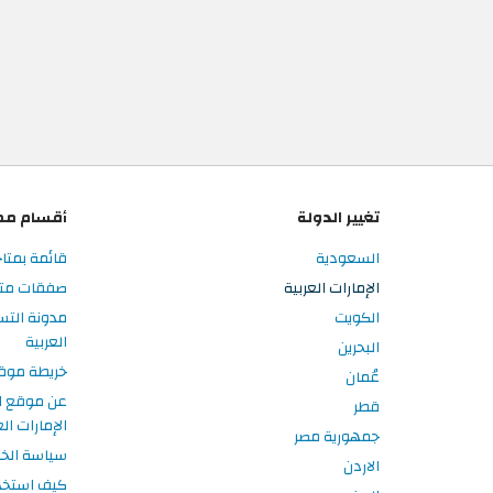
تغيير الدولة
أقسام مم
السعودية
قائمة بمتاج
الإمارات العربية
صفقات متاجر
الكويت
مدونة التس
العربية
البحرين
خريطة موق
عُمان
عن موقع ا
قطر
الإمارات الع
جمهورية مصر
سياسة الخ
الاردن
كيف استخد