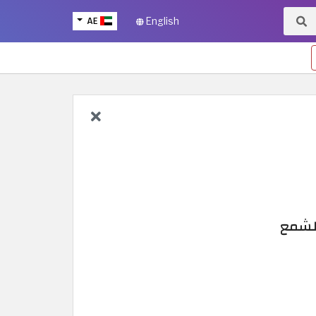
AE
English