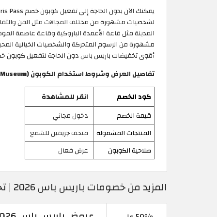
لشخصيات مشهورة من مختلف المجالات مثل الفن والثقافة 
المدينة مثل قاعة الأعمدة الباروكية وقاعة عاصمة الموض
أقوى تخفيضات باريس باس دون الحاجة لتفعيل كوبون خص
تفاصيل العرض وشروط استخدام الكوبون (Grevin Wax Museum )
كود الخصم
انقر للمشاهدة
قيمة الخصم
دخول مجاني
المنتجات المشمولة
متحف جريفين للشمع
صلاحية الكوبون
عرض فعال
المزيد من خصومات باريس باس 2026 | تخفيضات باريس باس
عروض باريس باس 2026 | وفر 50% على جميع الحجوزات
50% على