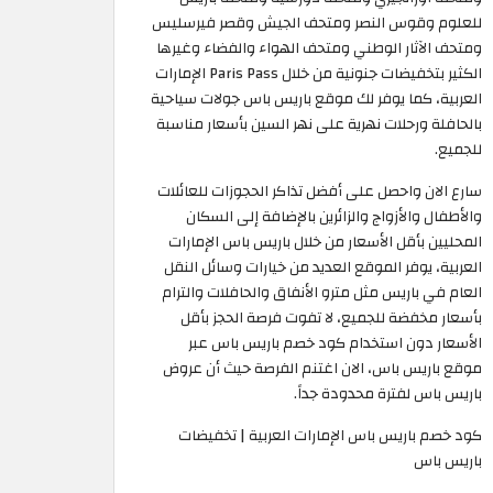
للعلوم وقوس النصر ومتحف الجيش وقصر فيرسليس
ومتحف الآثار الوطني ومتحف الهواء والفضاء وغيرها
الكثير بتخفيضات جنونية من خلال Paris Pass الإمارات
العربية، كما يوفر لك موقع باريس باس جولات سياحية
بالحافلة ورحلات نهرية على نهر السين بأسعار مناسبة
للجميع.
سارع الان واحصل على أفضل تذاكر الحجوزات للعائلات
والأطفال والأزواج والزائرين بالإضافة إلى السكان
المحليين بأقل الأسعار من خلال باريس باس الإمارات
العربية، يوفر الموقع العديد من خيارات وسائل النقل
العام في باريس مثل مترو الأنفاق والحافلات والترام
بأسعار مخفضة للجميع، لا تفوت فرصة الحجز بأقل
الأسعار دون استخدام كود خصم باريس باس عبر
موقع باريس باس، الان اغتنم الفرصة حيث أن عروض
باريس باس لفترة محدودة جداً. ​
كود خصم باريس باس الإمارات العربية | تخفيضات
باريس باس