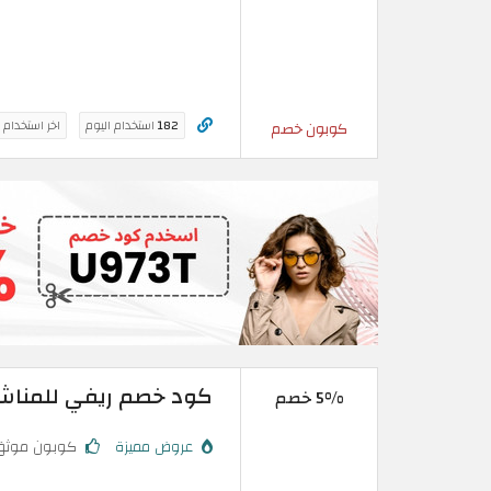
182
استخدام اليوم
اخر استخدام 
كوبون خصم
كود خصم ريفي للمناشف | خصم 5% على كل 
5% خصم
عروض مميزة
كوبون موثق