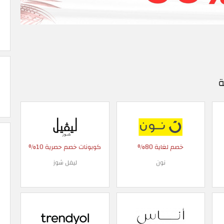
ة
خصم لغاية 80%
كوبونات خصم حصرية 10%
نون
ليفل شوز