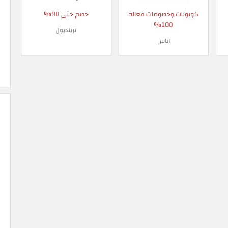
كوبونات وخصومات فعالة
خصم حتى 90%
100%
ترينديول
اناس