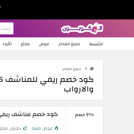
ع
الرئيسية
جميع المتاجر
عروض
نصائح
الأزياء
جميع المتاجر
والارواب
كود خصم مناشف ريفي 2026 | خصم 5% على جميع منتجات 
5% خصم
عروض مميزة
كوبون موثق