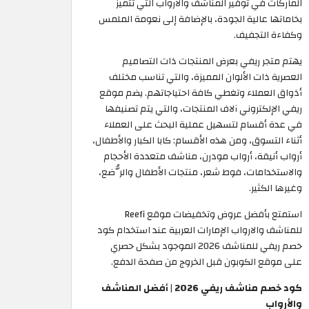
الماركات في توفير المناشف والأرواب التي تتميز
بخاماتها عالية الجودة، بالإضافة إلى نعومة الملمس
وكفاءة التجفيف.
يهتم متجر ريفي بعرض المنتجات ذات التصاميم
العصرية ذات الألوان المميزة، والتي تناسب مختلف
أذواق العملاء وتغطي كافة احتياجاتهم. يضم موقع
ريفي الإلكتروني آلاف المنتجات، والتي يتم تصنيفها
في عدة أقسام لتسهيل عملية البحث على العملاء
أثناء التسوق، ومن هذه الأقسام: كابا الكبار والأطفال،
أرواب أنيقة، أرواب مودرن، مناشف متعددة الأحجام
والاستخدامات، فوط شعر، منتجات الأطفال والرُّضع،
وغيرها الكثير.
استمتع بأفضل عروض وتخفيضات موقع Reefi
للمناشف والارواب الإمارات العربية عند استخدام كود
خصم ريفي للمناشف 2026 الموجود بشكل حصري
على موقع الكوبون قبل الخروج من صفحة الدفع.
كود خصم مناشف ريفي 2026 | أفضل المناشف
والأرواب