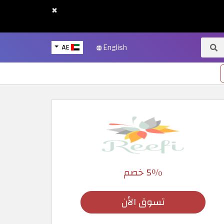
×
AE
English
5٪ خصم
تسوق الأن