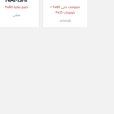
خصومات حتى 85% +
خصم لغاية 80%
كوبونات 15%
نمشي
هوستنجر