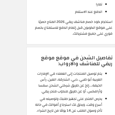
تمارا
الدفع عند الاستلام
استخدِم كود خصم مناشف ريفي 2026 المتاح حصريًا
على موقع الكوبون قبل إتمام الدفع للاستمتاع بخصم
فوري على جميع مشترياتك.
تفاصيل الشحن في موقع موقع
ريفي للمناشف والارواب:
يتم توصيل المنتجات إلى العملاء في الإمارات
العربية أبو ظبي، دبي، الشارقة، العين، رأس
الخيمة،…إلخ عن طريق شركتي الشحن سمسا
وأرامكس، أو عن طريق مندوب متجر ريفي.
يحرص المتجر على تجهيز طلبك وتوصيله في
أسرع وقت، ويحق لك استرجاع أموالك في حالة
تأخر وصول الطلب عن 14 يومًا من تاريخ الشراء.