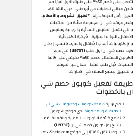
لتحصل على خصم 50% على طلبك الأول فورًا مع
شحن مجاني للطلبات في أبو ظبي، دبي، الشارقة،
العين، رأس الخيمة،…إلخ .
*تطبق الشروط والأحكام.
يقدم موقع شي ان مجموعة هائلة من المنتجات
والتي تشمل الملابس النسائية والرجالية وملابس
الأطفال، اللوازم المنزلية، الأجهزة الكهربائية
والإلكترونيات، ألعاب الأطفال والمزيد. لا تنسى إدخال
كود خصم شي ان اول طلب
(U973T)
في مربع
الكوبون للاستمتاع بخصم 50% حقيقي على كافة
المنتجات لأول طلب فقط - فعال عبر الموقع
والتطبيق لجميع العملاء في الامارات.
طريقة تفعيل كوبون خصم شي
ان بالخطوات
قم بزيارة
صفحة كوبونات وخصومات شي ان
الحقيقية والمضمونة
لدى موقع الكوبون.
تصفح قائمة الكوبونات المميزة والفعالة، قم
بنسخ رمز كوبون خصم شي ان
(U973T)
.
سوف تنتقل تلقائيًا إلى موقع Shein.com، كما