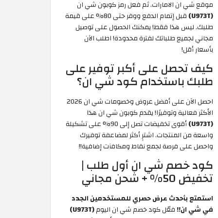
موقع شي ان الامارات. ثم فعل رمز كوبون شي ان
(U973T)
قبل إتمام الدفع ووفر حتى 80% على قيمة
طلبك. ليس هذا فقط! يمكنك الحصول على توصيل
مجاني لجميع طلباتك لفترة محدودة! اطلب الآن
بأسعار أقل!
كيف تحصل على أكبر توفير على
طلبك باستخدام كود شي ان؟
احصل الآن على أفضل عروض وخصومات شي ان 2026
الأكثر فعالية وتوفيرًا! يقدم كوبون شي ان هذا
(U973T)
أقوى تخفيضات تصل إلى 90% على تشكيلة
واسعة من المنتجات. اشترِِ أكثر لمضاعفة توفيرك
واحصل على فرصة لجمع نقاط ومكافآت إضافية!!
كود خصم شي ان أول طلب |
تخفيض 50% + شحن مجاني
استمتع بأحدث عرض حصري للمستخدمين الجدد
في شي ان!!
فعّل كود خصم شي ان اليوم
(U973T)