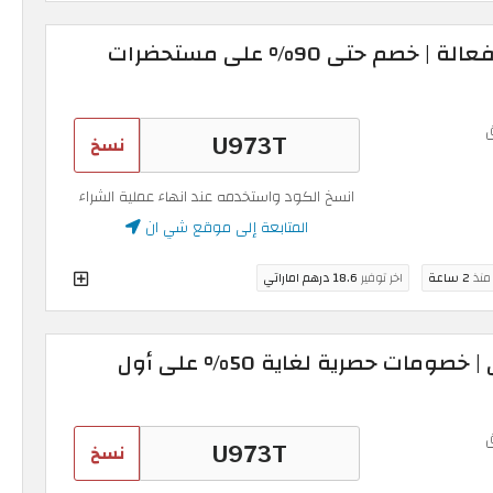
أقوى قسيمة شي ان فعالة | خصم حتى 90% على مستحضرات
نسخ
انسخ الكود واستخدمه عند انهاء عملية الشراء
المتابعة إلى موقع شي ان
 منذ
2 ساعة
اخر توفير
18.6 درهم اماراتي
كود خصم شي ان قوي | خصومات حصرية لغاية 50% على أول
نسخ