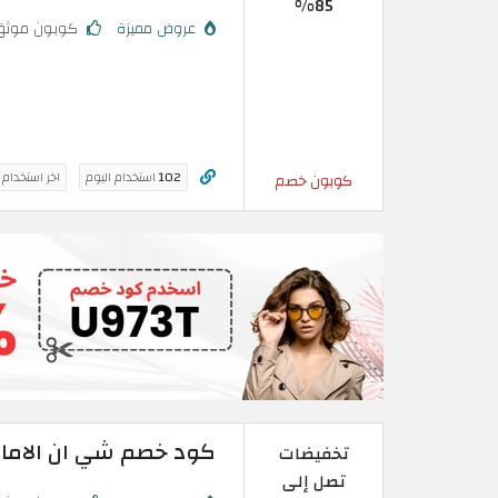
85%
عروض مميزة
كوبون موثق
102
استخدام اليوم
اخر استخدام
كوبون خصم
كود خصم شي ان الامارات | تخفيض 
تخفيضات
تصل إلى