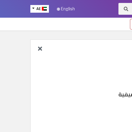
AE
English