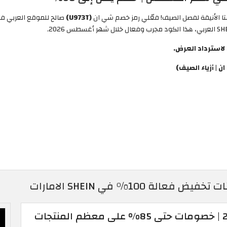
(U973T)
صالح للموقع العربي 
| أزياء الصيف)