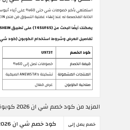
استمتعي بأكبر خصومات شي حتى 60% على أزياء أنيوستا الأنيقة لفصل الصيف! فعّلي رمز خصم شي ان
الخانة المخصصة له عند إنهاء عملية التسوق من متجر SHEIN العربي، هذا الكود مجرب وفعال خلال شهر أغسطس 2026.
يمكنك أيضًا البحث عن (T45UF65) على تطبيق SHEIN لاسترداد العرض.
تفاصيل العرض وشروط استخدام الكوبون (كود شي ان 
كود الخصم
U973T
قيمة الخصم
خصومات تصل إلى 60%
المنتجات المشمولة
تشكيلة ANEWSTA's الصيفية
صلاحية الكوبون
عرض فعال
المزيد من كود خصم شي ان 2026 كوبونات تخفيض فعالة 100% في SHEIN الامارات
كود خصم شي ان 2026 | خصومات حتى 85% على معظم المنتجات
خصم يصل إلى