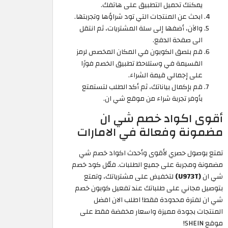
يمكنك تحميل التطبيق على هاتفك.
ابحث عن المنتجات التي تود شراؤها وتجربتها.
والآن، أضفها إلى سلة المشتريات، ثم انتقل
الى صفحة الدفع.
قم بلصق الكوبون في المكان المخصص لرمز
القسيمة في وستلاحظ تطبيق الخصم فورًا
على إجمالي قيمة الشراء.
قم بإكمال بياناتك، ثم أكد الطلب لتستمتع
بأوفر تجربة شراء من موقع شي ان.
أقوى اكواد خصم شي ان
مضمونة وفعالة في الامارات
تمتع بوصول حصري لأقوى وأحدث اكواد خصم شي
مضمونة ومجربة على جميع الطلبات. فعّل كود خصم
شي ان
(U973T)
لتخفيض على مشترياتك، وتمتع
بتوصيل مجاني على طلباتك عند تفعيل كوبون خصم
شي ان لفترة محدودة فقط! اطلب الان افضل
المنتجات بجودة مميزة واسعار مخفضة فقط على
موقع SHEIN!