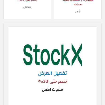
100%
ترينديول
اناس