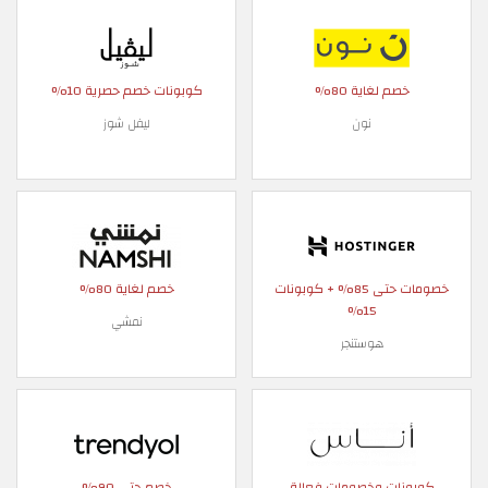
خصم لغاية 80%
كوبونات خصم حصرية 10%
نون
ليفل شوز
خصومات حتى 85% + كوبونات
خصم لغاية 80%
15%
نمشي
هوستنجر
كوبونات وخصومات فعالة
خصم حتى 90%