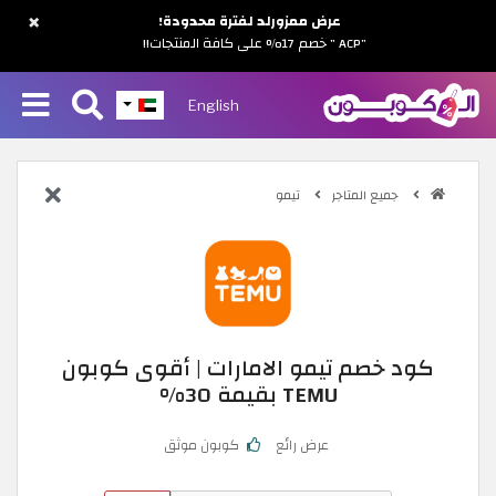
×
عرض ممزورلد لفترة محدودة!
"ACP " خصم 17% على كافة المنتجات!!
English
جميع المتاجر
تيمو
كود خصم تيمو الامارات | أقوى كوبون
TEMU بقيمة 30%
عرض رائع
كوبون موثق