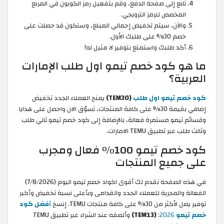
تابع إلى صفحة الدفع، وقم بتفعيل رمز الكوبون في المربع
المخصص للرمز الترويجي.
والآن، سيتم تخفيض إجمالي المبلغ، وستكون قد حصلت على
خصم 30% على طلبك الأول.
أكد طلبك واستمتع بتوفير لا مثيل له!
ما هو كود خصم تيمو اول طلب الإمارات
العربية؟
كود خصم تيمو اول طلب
(TEM30)
يمنح العملاء الجدد تخفيض
إضافي بقيمة 30% على كافة المنتجات، تسوّق الان واحصل على هدايا
وقسائم تيمو مستمرة فعالة، بالإضافة إلى كود خصم تيمو ثاني طلب
وثالث طلب عبر تطبيق TEMU الامارات.
كود خصم تيمو 100% فعال ومجرب
على جميع المنتجات
في هذه الصفحة نقدم لك أقوى اكواد خصم تيمو اليوم (7/8/2026)
الفعالة والمجربة للعملاء الجدد والقدامى وبأعلى نسبة تخفيض وأكبر
توفير يصل لأكثر من 30% على كافة منتجات TEMU. إنسخ
أفضل كود
خصم تيمو
2026
:
(TEM13)
وألصقه عند الشراء عبر تطبيق TEMU