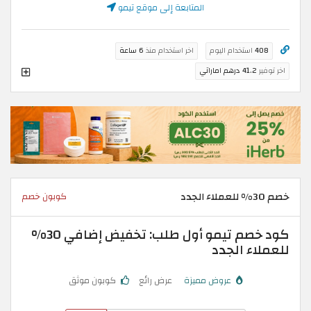
المتابعة إلى موقع تيمو
408
استخدام اليوم
اخر استخدام منذ
6 ساعة
اخر توفير
41.2 درهم اماراتي
خصم 30% للعملاء الجدد
كوبون خصم
كود خصم تيمو أول طلب: تخفيض إضافي 30%
للعملاء الجدد
عروض مميزة
عرض رائع
كوبون موثق