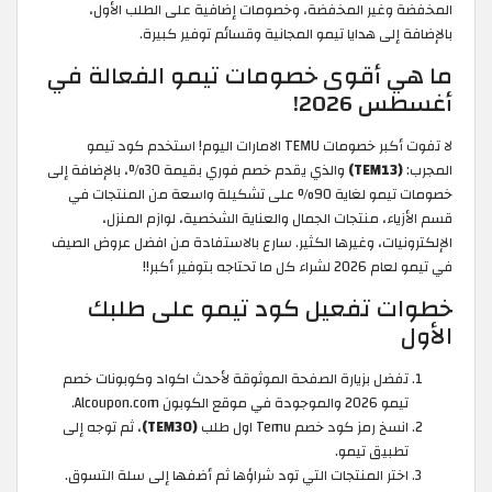
المخفضة وغير المخفضة، وخصومات إضافية على الطلب الأول،
بالإضافة إلى هدايا تيمو المجانية وقسائم توفير كبيرة.
ما هي أقوى خصومات تيمو الفعالة في
أغسطس 2026!
لا تفوت أكبر خصومات TEMU الامارات اليوم! استخدم كود تيمو
المجرب:
(TEM13)
والذي يقدم خصم فوري بقيمة 30%، بالإضافة إلى
خصومات تيمو لغاية 90% على تشكيلة واسعة من المنتجات في
قسم الأزياء، منتجات الجمال والعناية الشخصية، لوازم المنزل،
الإلكترونيات، وغيرها الكثير. سارع بالاستفادة من افضل عروض الصيف
في تيمو لعام 2026 لشراء كل ما تحتاجه بتوفير أكبر!!
خطوات تفعيل كود تيمو على طلبك
الأول
تفضل بزيارة الصفحة الموثوقة لأحدث اكواد وكوبونات خصم
تيمو 2026 والموجودة في موقع الكوبون Alcoupon.com.
انسخ رمز كود خصم Temu اول طلب
(TEM30)
، ثم توجه إلى
تطبيق تيمو.
اختر المنتجات التي تود شراؤها ثم أضفها إلى سلة التسوق.