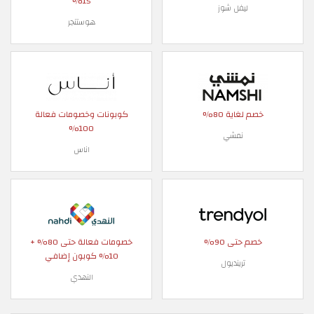
15%
ليفل شوز
هوستنجر
خصم لغاية 80%
كوبونات وخصومات فعالة
100%
نمشي
اناس
خصم حتى 90%
خصومات فعالة حتى 80% +
10% كوبون إضافي
ترينديول
النهدي