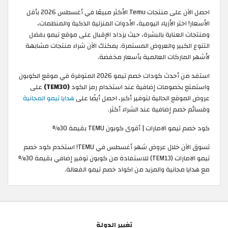
احصل الآن على منتجات Temu الأكثر مبيعًا في أغسطس 2026 بأقل
الأسعار! اختر الأزياء اليومية، الأدوات المنزلية الذكية والمنظمات،
ومنتجات العناية بالبشرة، حيث يزداد الإقبال على موقع تيمو بفضل
التنوع الكبير والعروض المستمرة. يمكنك الآن شراء منتجات مشابهة
لأشهر الماركات العالمية بأسعار مخفضة.
استفد من أحدث كودات خصم تيمو 2026 المتوفرة في موقع الكوبون
واستمتع بخصومات إضافية عند استخدام رمز الكود
(TEM30)
على
عروض الموقع الحالية لتوفير أكبر، احصل أيضًا على
هدايا تيمو المجانية
وقسائم خصم إضافية عند الشراء أكثر.
كود خصم تيمو الامارات | أقوى كوبون TEMU بقيمة 30%
تسوق الآن خلال عروض شهر أغسطس في TEMU! استخدم كود خصم
تيمو الامارات (TEM13) للاستفادة من كوبون توفير إضافي بقيمة 30%
مع هدايا مجانية والمزيد من اكواد خصم تيمو الفعالة.
تغيير الدولة