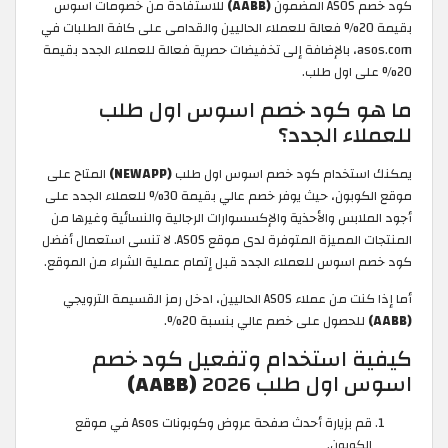
كود خصم ASOS المضمون
(AABB)
للاستفادة من خصومات اسوس
بقيمة 20% فعالة للعملاء الحاليين والقدامى على كافة الطلبات في
asos.com، بالإضافة إلى تخفيضات حصرية فعالة للعملاء الجدد بقيمة
20% على اول طلب.
ما هو كود خصم اسوس اول طلب
للعملاء الجدد؟
يمكنك استخدام كود خصم اسوس اول طلب
(NEWAPP)
المتاح على
موقع الكوبون، حيث يوفر خصم عالي بقيمة 30% للعملاء الجدد على
أجود الملابس والأحذية والإكسسوارات الرجالية والنسائية وغيرها من
المنتجات المميزة المتوفرة لدى موقع ASOS. لا تنسى استعمال أفضل
كود خصم اسوس للعملاء الجدد قبل إتمام عملية الشراء من الموقع.
أما إذا كنت من عملاء ASOS الحاليين، ادخل رمز القسيمة الترويجي
(AABB)
للحصول على خصم عالي بنسبة 20%.
كيفية استخدام وتفعيل كود خصم
اسوس اول طلب 2026
(AABB)
قم بزيارة أحدث صفحة عروض وكوبونات Asos في موقع
الكوبون.