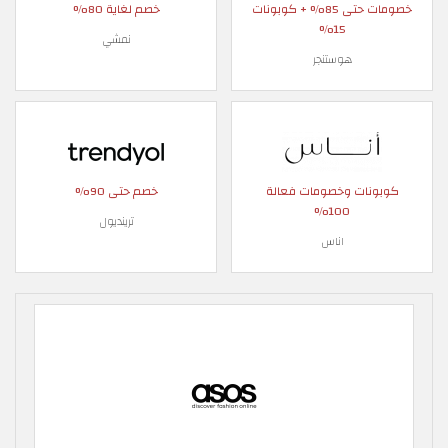
خصومات حتى 85% + كوبونات
خصم لغاية 80%
15%
نمشي
هوستنجر
كوبونات وخصومات فعالة
خصم حتى 90%
100%
ترينديول
اناس