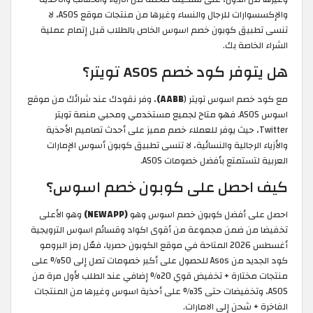
والإكسسوارات للرجال والنساء وغيرها من منتجات موقع ASOS، لا
تنسى تطبيق كوبون خصم اسوس الخاص بالطلاب قبل إتمام عملية
الشراء الخاصة بك.
هل يتوفر كود خصم ASOS تويتر؟
مع كود خصم اسوس تويتر (
AABB)
، وفر نقودك عند شرائك من موقع
اسوس ASOS. فهو متاح لجميع مستخدمي ومحبي منصة تويتر
Twitter، حيث يوفر للعملاء خصم مميز على أحدث تصاميم الأحذية
والأزياء الرجالية والنسائية، لا تنسى تطبيق كوبون أسوس الإمارات
العربية لتستمتع بأفضل خصومات ASOS.
كيف احصل على كوبون خصم اسوس؟
احصل على أفضل كوبون خصم اسوس وهو
(NEWAPP)
وهو الأعلى
تخفيضا من ضمن مجموعة من أقوى اكواد وقسائم اسوس الترويجية
أغسطس 2026 المتاحة في موقع الكوبون حصريا، فعّل رمز البرومو
كود الجديد من Asos للحصول على أكبر خصومات تصل إلى 50% على
منتجات مختارة + تخفيض قوي 20% إضافي عند الطلب لأول مرة من
ASOS، وتخفيضات حتى 35% على أحذية اسوس وغيرها من المنتجات
الفاخرة + شحن إلى الامارات.