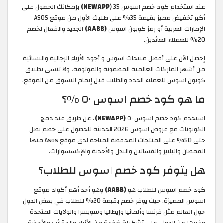
عند استخدام كود خصم اسوس 35
(NEWAPP)
بإمكانك الحصول على
أكبر تخفيض مميز بقيمة 35% على طلبك الأول من موقع ASOS
الإمارات العربية أو رمز كوبون اسوس
(AABB)
الجديد والفعال لخصم
20% للعملاء العائدين.
إحصل الآن على أفضل منتجات اسوس و أجود الأزياء الرجالية والنسائية
من أشهر الماركات العالمية المضمونة والموثوقة، ولا تنسى تطبيق
كوبون اسوس للعملاء الجدد والطلاب قبل إتمام التسوق من الموقع.
ما هو كود خصم اسوس ٥٠ %؟
استخدم كود خصم اسوس ٥٠
(NEWAPP)
، عن طريق عند دمج
الكوبونات مع عروض اسوس 2026 الحديثة للحصول على خصم يصل
حتى 50% على المنتجات المخفضة المتاحة لدى موقع Asos منها
القمصان والبلايز والفساتين والبدل والأحذية والإكسسوارات.
هل يتوفر كود خصم اسوس للطلاب؟
كود خصم اسوس للطلاب هو
(AABB)
وهو أحد أهم أكواد موقع
اسوس المميزة. حيث يوفر خصم بقيمة 20% للطلاب في بعض الدول
حول العالم مثل فرنسا وألمانيا وإيطاليا وسويسرا والولايات المتحدة
وغيرها من الدول، على تشكيلة ضخمة من الأزياء والحقائب والأحذية