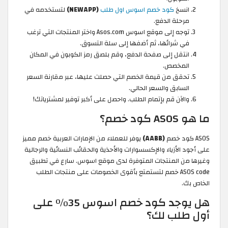
انسخ
كود خصم اسوس اول طلب
(NEWAPP)
لتستخدمه في
مرحلة الدفع.
توجه إلى موقع اسوس Asos.com واختر المنتجات التي ترغب
في شرائها، ثم أضفها إلى سلة التسوق.
انتقل إلى صفحة الدفع، وقم بلصق رمز الكوبون في المكان
المخصص.
تحقق من قيمة الخصم التي حصلت عليها، عبر مقارنة السعر
السابق والسعر الحالي.
والآن قم بإتمام الطلب. واحصل على أكبر توفير لمشترياتك!
ما هو ASOS كود خصم؟
ASOS كود خصم
(AABB)
يوفر للعملاء من الإمارات العربية خصم مميز
على أجود الأزياء والإكسسوارات والأحذية والحقائب النسائية والرجالية
وغيرها من المنتجات المتوفرة لدى موقع اسوس. سارع في تطبيق
ASOS code خصم لتستمتع بأقوى الخصومات على منتجات الطلب
الخاص بك.
هل يوجد كود خصم اسوس 35% على
أول طلب لك؟