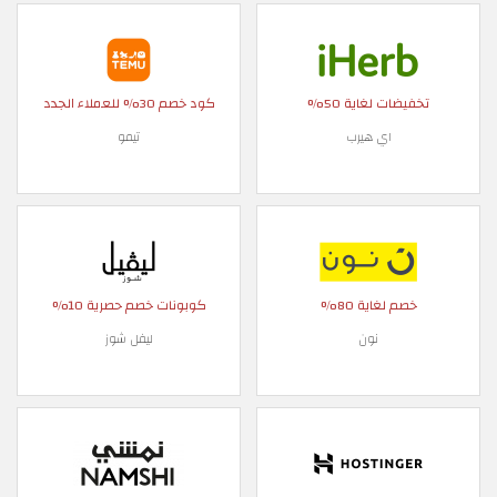
تخفيضات لغاية 50%
كود خصم 30% للعملاء الجدد
اي هيرب
تيمو
خصم لغاية 80%
كوبونات خصم حصرية 10%
نون
ليفل شوز