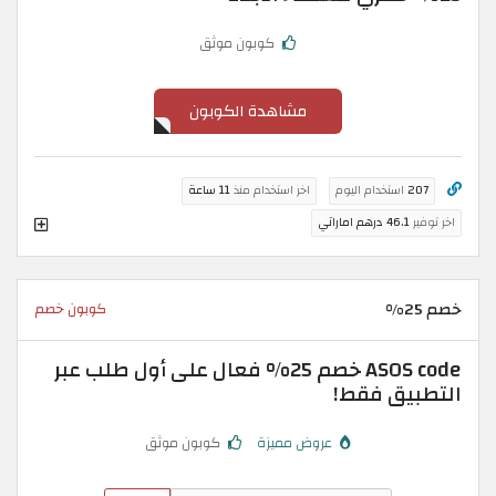
كوبون موثق
مشاهدة الكوبون
207
استخدام اليوم
اخر استخدام منذ
11 ساعة
اخر توفير
46.1 درهم اماراتي
خصم 25%
كوبون خصم
ASOS code خصم 25% فعال على أول طلب عبر
التطبيق فقط!
عروض مميزة
كوبون موثق