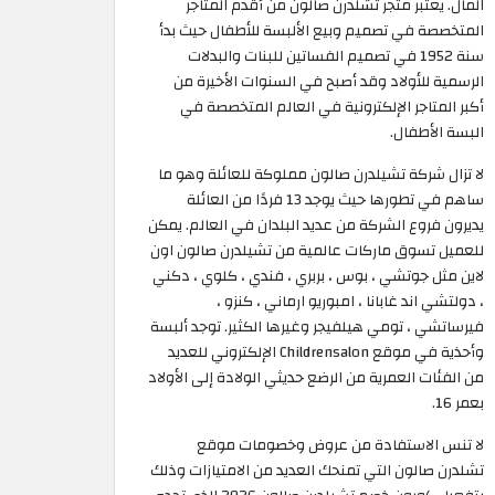
المال. يعتبر متجر تشلدرن صالون من أقدم المتاجر
المتخصصة في تصميم وبيع الألبسة للأطفال حيث بدأ
سنة 1952 في تصميم الفساتين للبنات والبدلات
الرسمية للأولاد وقد أصبح في السنوات الأخيرة من
أكبر المتاجر الإلكترونية في العالم المتخصصة في
البسة الأطفال.
لا تزال شركة تشيلدرن صالون مملوكة للعائلة وهو ما
ساهم في تطورها حيث يوجد 13 فردًا من العائلة
يديرون فروع الشركة من عديد البلدان في العالم. يمكن
للعميل تسوق ماركات عالمية من تشيلدرن صالون اون
لاين مثل جوتشي ، بوس ، بربري ، فندي ، كلوي ، دكني
، دولتشي اند غابانا ، امبوريو ارماني ، كنزو ،
فيرساتشي ، تومي هيلفيجر وغيرها الكثير. توجد ألبسة
وأحذية في موقع Childrensalon الإلكتروني للعديد
من الفئات العمرية من الرضع حديثي الولادة إلى الأولاد
بعمر 16.
لا تنس الاستفادة من عروض وخصومات موقع
تشلدرن صالون التي تمنحك العديد من الامتيازات وذلك