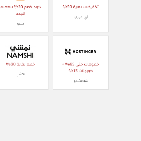
تخفيضات لغاية 50%
كود خصم 30% للعملاء
الجدد
اي هيرب
تيمو
خصومات حتى 85% +
خصم لغاية 80%
كوبونات 15%
نمشي
هوستنجر