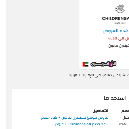
يلدرن صالون في الإمارات العربية
استخداما
خصم
التفاصيل
عيل
عروض موقع تشيلدرن صالون + كود خصم
شاهدة
كود خصم Childrensalon + عروض