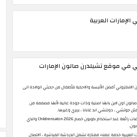
 الإمارات العربية
ني في موقع تشيلدرن صالون الإمارات
 الالكتروني أفضل الألبسة والاحذية للأطفال من حديثي الولادة الى
صالون اون لاين بانها اصلية وذات جودة عالية لأنها مصممة من
مثل جوتشي ، دولتشي اند غابانا ، بربري وغيرها.
يمكنك الإستفادة من تخفيضات رائعة عند استخدام كوبون خصم Childrensalon 2026 والذي
بون.
ت العربية خدمة عملاء ممتازة تشمل الدردشة المباشرة ، الاتصال