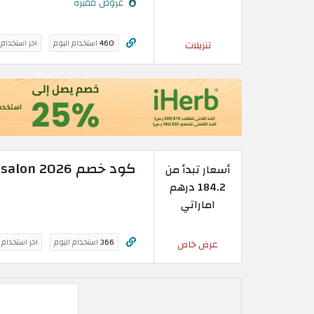
عروض مميزة
460
استخدام اليوم
اخر استخدام
تنزيلات
كود خصم Childrensalon 2026 | خصم فوري على كل الطلبات
أسعار تبدأ من
184.2 درهم
اماراتي
366
استخدام اليوم
اخر استخدام
عرض خاص