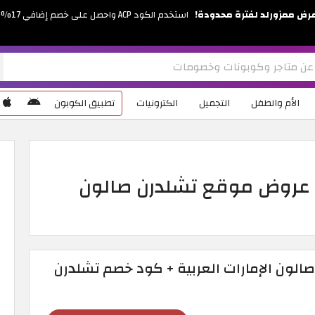
رض ممزورلد لفترة محدودة!
استخدم الكود ACP واحصل على خصم إضافي 17%
الأم والطفل
التجميل
الكترونيات
تطبيق الكوبون
 عروض موقع تشلدرن صالون
لون الإمارات العربية + كود خصم تشلدرن