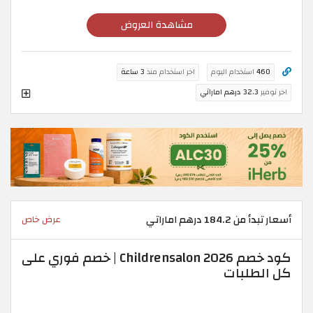
مشاهدة العروض
460
استخدام اليوم
اخر استخدام منذ
3 ساعة
اخر توفير
32.3 درهم اماراتي
أسعار تبدأ من 184.2 درهم اماراتي
عرض خاص
كود خصم Childrensalon 2026 | خصم فوري على
كل الطلبات