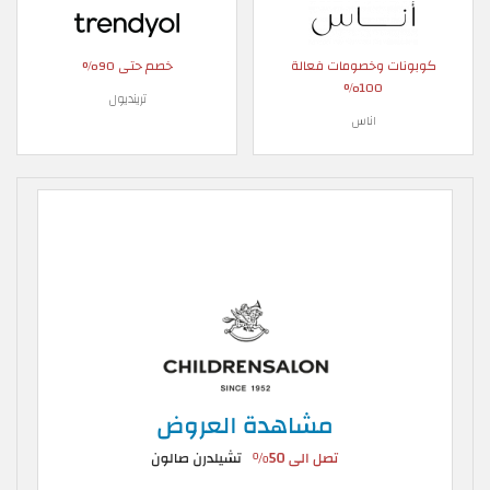
كوبونات وخصومات فعالة
خصم حتى 90%
100%
ترينديول
اناس