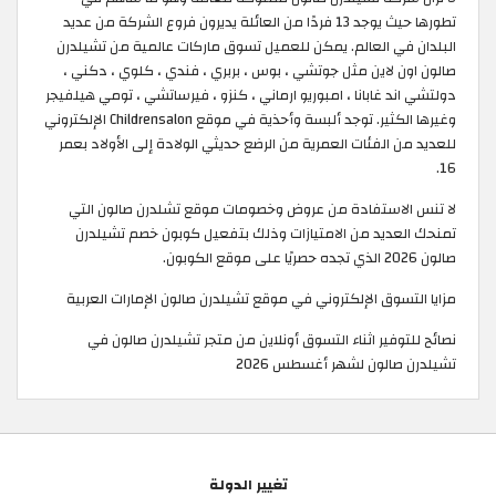
تطورها حيث يوجد 13 فردًا من العائلة يديرون فروع الشركة من عديد
البلدان في العالم. يمكن للعميل تسوق ماركات عالمية من تشيلدرن
صالون اون لاين مثل جوتشي ، بوس ، بربري ، فندي ، كلوي ، دكني ،
دولتشي اند غابانا ، امبوريو ارماني ، كنزو ، فيرساتشي ، تومي هيلفيجر
وغيرها الكثير. توجد ألبسة وأحذية في موقع Childrensalon الإلكتروني
للعديد من الفئات العمرية من الرضع حديثي الولادة إلى الأولاد بعمر
16.
لا تنس الاستفادة من عروض وخصومات موقع تشلدرن صالون التي
تمنحك العديد من الامتيازات وذلك بتفعيل كوبون خصم تشيلدرن
صالون 2026 الذي تجده حصريًا على موقع الكوبون.
مزايا التسوق الإلكتروني في موقع تشيلدرن صالون الإمارات العربية
نصائح للتوفير اثناء التسوق أونلاين من متجر تشيلدرن صالون في
تشيلدرن صالون لشهر أغسطس 2026
تغيير الدولة