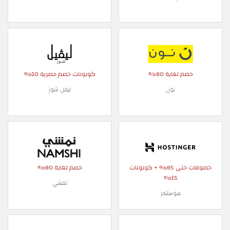
خصم لغاية 80%
كوبونات خصم حصرية 10%
نون
ليفل شوز
خصومات حتى 85% + كوبونات
خصم لغاية 80%
15%
نمشي
هوستنجر