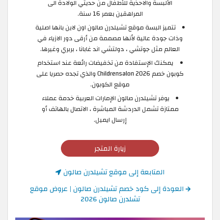
الألبسة والاحذية للأطفال من حديثي الولادة الى
المراهقين بعمر 16 سنة.
تتميز البسة موقع تشيلدرن صالون اون لاين بانها اصلية
وذات جودة عالية لأنها مصممة من أرقى دور الازياء في
العالم مثل جوتشي ، دولتشي اند غابانا ، بربري وغيرها.
يمكنك الإستفادة من تخفيضات رائعة عند استخدام
كوبون خصم Childrensalon 2026 والذي تجده حصريا على
موقع الكوبون.
يوفر تشيلدرن صالون الإمارات العربية خدمة عملاء
ممتازة تشمل الدردشة المباشرة ، الاتصال بالهاتف أو
إرسال ايميل.
زيارة المتجر
المتابعة إلى موقع تشيلدرن صالون
العودة إلى كود خصم تشيلدرن صالون | عروض موقع
تشلدرن صالون 2026