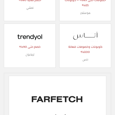
خصومات حتى 85% + كوبونات
خصم لغاية 80%
15%
نمشي
هوستنجر
كوبونات وخصومات فعالة
خصم حتى 90%
100%
ترينديول
اناس