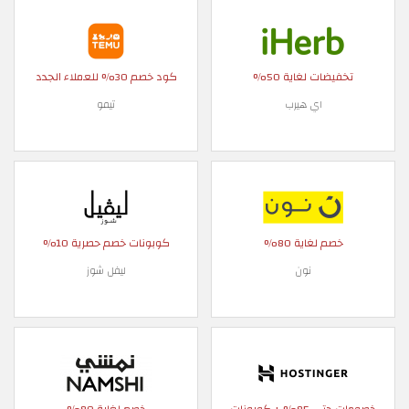
تخفيضات لغاية 50%
كود خصم 30% للعملاء الجدد
اي هيرب
تيمو
خصم لغاية 80%
كوبونات خصم حصرية 10%
نون
ليفل شوز