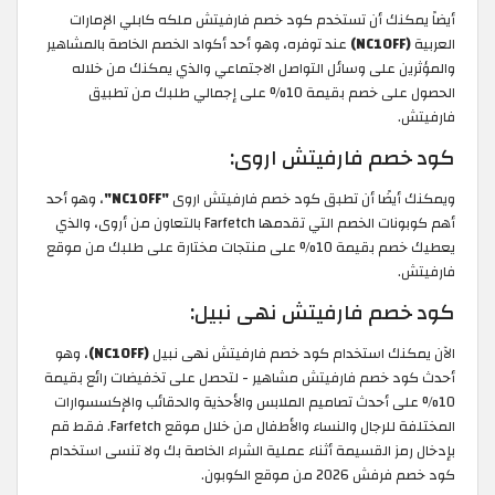
أيضاً يمكنك أن تستخدم كود خصم فارفيتش ملكه كابلي الإمارات
العربية
(NC10FF)
عند توفره، وهو أحد أكواد الخصم الخاصة بالمشاهير
والمؤثرين على وسائل التواصل الاجتماعي والذي يمكنك من خلاله
الحصول على خصم بقيمة 10% على إجمالي طلبك من تطبيق
فارفيتش.
كود خصم فارفيتش اروى:
ويمكنك أيضًا أن تطبق كود خصم فارفيتش اروى
"NC10FF"
، وهو أحد
أهم كوبونات الخصم التي تقدمها Farfetch بالتعاون من أروى، والذي
يعطيك خصم بقيمة 10% على منتجات مختارة على طلبك من موقع
فارفيتش.
كود خصم فارفيتش نهى نبيل:
الآن يمكنك استخدام كود خصم فارفيتش نهى نبيل
(NC10FF)
، وهو
أحدث كود خصم فارفيتش مشاهير - لتحصل على تخفيضات رائع بقيمة
10% على أحدث تصاميم الملابس والأحذية والحقائب والإكسسوارات
المختلفة للرجال والنساء والأطفال من خلال موقع Farfetch. فقط قم
بإدخال رمز القسيمة أثناء عملية الشراء الخاصة بك ولا تنسى استخدام
كود خصم فرفش 2026 من موقع الكوبون.