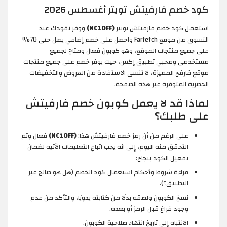
كود خصم فارفيتش تويتر أغسطس 2026
استعمل كود خصم فارفيتش تويتر
(NC10FF)
ووفر نقودك عند
التسوق من موقع Farfetch واحصل على خصم إضافي يصل حتى 70%
على جميع منتجات الموقع، وهو كوبون فعال ومتاح لجميع
مستخدمي ومحبي تطبيق إكس، حيث يوفر خصم على جميع منتجات
موقع فارفج المميزة، لا تنسى الاستفادة من العروض والتخفيضات
الحصرية المتوفرة عبر هذه الصفحة.
لماذا قد لا يعمل كوبون خصم فارفيتش
على طلبك؟
على الرغم من أن رمز خصم فارفيتش هذا:
(NC10FF)
فعال وتم
التحقق منه اليوم، إلى انه يجب اتباع التعليمات الآتيه لضمان
تفعيل الكود بنجاح:
قراءة شروط وأحكام استعمال كود الخصم (هل هو صالح عبر
التطبيق؟).
نسخ الكوبون ولصقه بدلًا من كتابته يدويًا، والتأكد من عدم
وجود فراغ قبل الرمز أو بعده.
الانتباه إلى تاريخ انتهاء صلاحية الكوبون.