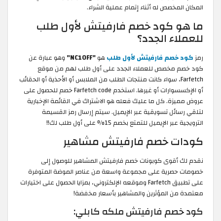
المكان المخصص له أثناء إتمام عملية الشراء.
ما هو كود خصم فارفيتش لأول طلب
للعملاء الجدد؟
رمز
كود خصم فارفيتش لأول طلب
هو
"NC10FF"
وهو عبارة عن
كود خصم مخصص للعملاء الجدد على أول طلب لهم من موقع
Farfetch، سواء كانت منتجات الطلب من الملابس أو الأحذية أو الحقائب
أو الإكسسوارات أو غيرها. استخدم Farfetch code خصم للحصول على
عروض مميزة. كل ما عليك فعله هو الاشتراك في القائمة الإخبارية
لتلقي رسائل تسويقية عبر الإيميل. سيتم إرسال رمز القسيمة
الترويجية عبر الإيميل للتمتع بخصم 15% على أول طلب لك!!
كودات خصم فارفيتش مشاهير
نقدم لك أقوى كوبونات خصم فارفيتش المشاهير للوصول إلى
خصومات حصرية على مجموعة واسعة من عناصر الموضة المتوفرة
على تطبيق Farfetch وموقعه الإلكتروني، بمزايا الحصول على اختيارات
معتمدة من المؤثرين والمشاهير بأسعار مخفضة!
كود خصم فارفيتش ملكه كابلي: