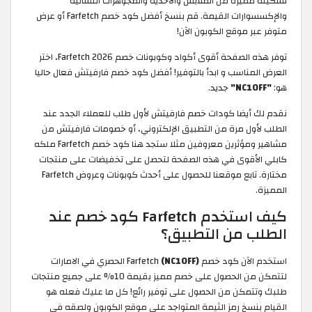
تشكيلة مميزة من الملابس والأحذية والمجوهرات النسائية
والإكسسوارات القيمة. قم بنسخ أفضل كود خصم Farfetch أو عرض
متوفر عبر موقع الكوبون الآن!
توفر هذه الصفحة أقوى أكواد وكوبونات خصم Farfetch 2026، اختر
العرض المناسب و ابدأ بالتوفير! أفضل كود خصم فارفيتش فعال حاليا
هو:
"NC10FF"
جديد.
نقدم لك أيضا كودات خصم فارفيتش لأول طلب للعملاء الجدد عند
الطلب لأول مرة من التطبيق الإلكتروني، أو خصومات فارفيتش من
مشاهير ومؤثرين معروفين مثلا ستجد هنا كود خصم Farfetch ملكه
كابلي الأقوى في هذه الصفحة لتحصل على تخفيضات على منتجات
مختارة. تابع موقعنا للحصول على أحدث كوبونات وعروض Farfetch
المميزة.
كيف استخدم Farfetch كود خصم عند
الطلب من التطبيق؟
استخدم الآن كود خصم Farfetch
(NC10FF)
الحصري في الامارات
لتتمكن من الحصول على خصم مميز بقيمة 10% على جميع منتجات
طلبك وتتمكن من الحصول على توفير رائع! كل ما عليك فعله هو
القيام بنسخ رمز الثيمة المتواجد على موقع الكوبون ولصقه في