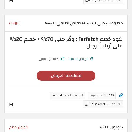
خصومات حتى 70% +تخفيض اضافي 20%
تنزيلات
كود خصم Farfetch : وفّر حتى 70% + خصم 20%
على أزياء الرجال
عروض مميزة
كوبون موثق
مشاهدة العروض
373
استخدام اليوم
اخر استخدام منذ
4 ساعة
اخر توفير
43.1 درهم اماراتي
كوبون 10%
كوبون خصم