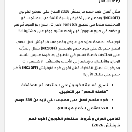
(NC10FF)
فعّل أقوى كود خصم فارفيتش 2026 المتاح على موقع الكوبون
(NC10FF)
! واحصل على تخفيض بنسبة 10% على المنتجات غير
المخفضة فقط في تطبيق Farfetch الامارات. انسخ رمز الكود ثم قم
بإدخاله في مربع الكوبون قبل إتمام الشراء ووفر على مشترياتك!!
تابع هذه الصفحة لمزيد من عروض وخصومات فارفيتش خلال العام،
اضمن حصولك على كود خصم فارفيتش
(NC10FF)
فعال ومجرّب
على المنتجات كاملة السعر في التطبيق بما فيها ملابس النساء،
الرجال، والأطفال، بالإضافة إلى الأحذية والحقائب، الاكسسوارات
وديكورات المنزل الفاخرة. فعّل أقوى كود فارفيتش
(NC10FF)
لأكبر
خصم على طلبك الأول!!
تسري فعالية الكوبون على المنتجات غير المخفضة
"كاملة السعر" عبر التطبيق.
كود الخصم فعال على الطلبات التي تزيد عن
539 درهم
.
الحد الاقصى للخصم هو 300$.
تفاصيل العرض وشروط استخدام الكوبون (كود خصم
فارفيتش 2026)