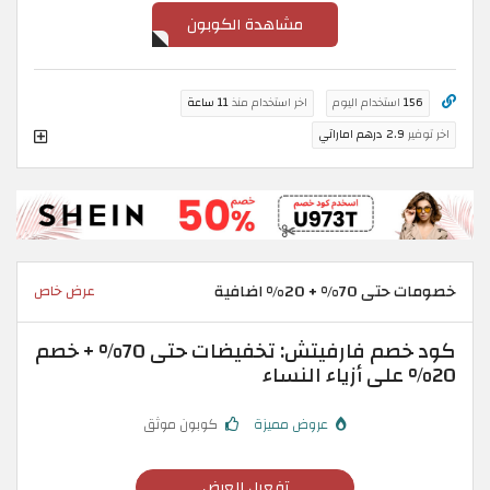
مشاهدة الكوبون
156
استخدام اليوم
اخر استخدام منذ
11 ساعة
اخر توفير
2.9 درهم اماراتي
خصومات حتى 70% + 20% اضافية
عرض خاص
كود خصم فارفيتش: تخفيضات حتى 70% + خصم
20% على أزياء النساء
عروض مميزة
كوبون موثق
تفعيل العرض