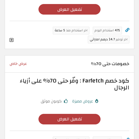
تفعيل العرض
475
استخدام اليوم
اخر استخدام منذ
5 ساعة
اخر توفير
14.7 درهم اماراتي
خصومات حتى 70%
عرض خاص
كود خصم Farfetch : وفّر حتى 70% على أزياء
الرجال
عروض مميزة
كوبون موثق
تفعيل العرض