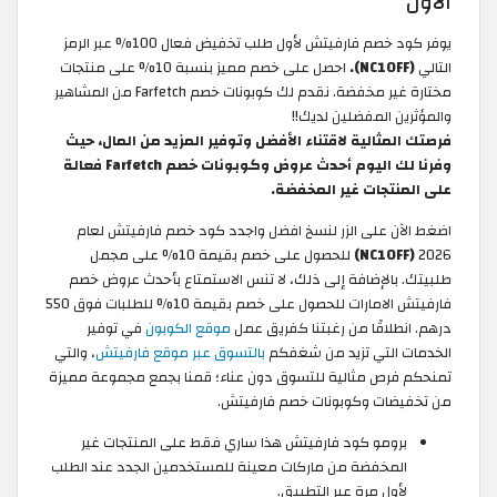
الأول
يوفر كود خصم فارفيتش لأول طلب تخفيض فعال 100% عبر الرمز
التالي
(NC10FF).
احصل على خصم مميز بنسبة 10% على منتجات
مختارة غير مخفضة. نقدم لك كوبونات خصم Farfetch من المشاهير
والمؤثرين المفضلين لديك!!
فرصتك المثالية لاقتناء الأفضل وتوفير المزيد من المال، حيث
وفرنا لك اليوم أحدث عروض وكوبونات خصم Farfetch فعالة
على المنتجات غير المخفضة.
اضغط الآن على الزر لنسخ افضل واجدد كود خصم فارفيتش لعام
2026
(NC10FF)
للحصول على خصم بقيمة 10% على مجمل
طلبيتك. بالإضافة إلى ذلك، لا تنس الاستمتاع بأحدث عروض خصم
فارفيتش الامارات للحصول على خصم بقيمة 10% للطلبات فوق 550
درهم. انطلاقًا من رغبتنا كفريق عمل
موقع الكوبون
في توفير
الخدمات التي تزيد من شغفكم
بالتسوق عبر موقع فارفيتش
، والتي
تمنحكم فرص مثالية للتسوق دون عناء؛ قمنا بجمع مجموعة مميزة
من تخفيضات وكوبونات خصم فارفيتش.
برومو كود فارفيتش هذا ساري فقط على المنتجات غير
المخفضة من ماركات معينة للمستخدمين الجدد عند الطلب
لأول مرة عبر التطبيق.