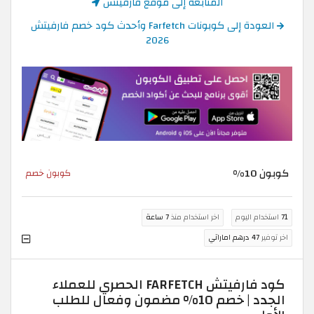
المتابعة إلى موقع فارفيتش
العودة إلى كوبونات Farfetch وأحدث كود خصم فارفيتش
2026
كوبون 10%
كوبون خصم
71
استخدام اليوم
اخر استخدام منذ
7 ساعة
اخر توفير
47 درهم اماراتي
كود فارفيتش FARFETCH الحصري للعملاء
الجدد | خصم 10% مضمون وفعال للطلب