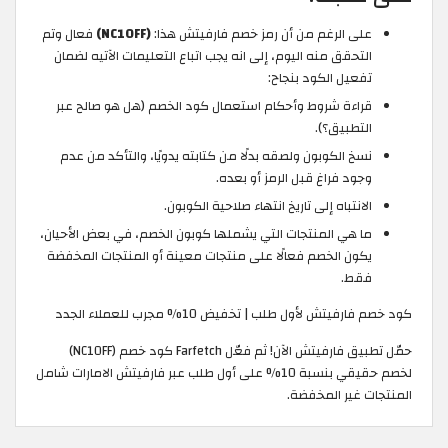
على الرغم من أن رمز خصم فارفيتش هذا:
(NC10FF)
فعال وتم
التحقق منه اليوم، إلى انه يجب اتباع التعليمات الآتيه لضمان
تفعيل الكود بنجاح:
قراءة شروط وأحكام استعمال كود الخصم (هل هو صالح عبر
التطبيق؟).
نسخ الكوبون ولصقه بدلًا من كتابته يدويًا، والتأكد من عدم
وجود فراغ قبل الرمز أو بعده.
الانتباه إلى تاريخ انتهاء صلاحية الكوبون.
ما هي المنتجات التي يشملها كوبون الخصم، في بعض الأحيان،
يكون الخصم فعالًا على منتجات معينة أو المنتجات المخفضة
فقط.
كود خصم فارفيتش لأول طلب | تخفيض 10% مجرب للعملاء الجدد
حمّل تطبيق فارفيتش الآن! ثم فعّل Farfetch كود خصم (NC10FF)
لخصم حقيقي بنسبة 10% على أول طلب عبر فارفيتش الامارات شامل
المنتجات غير المخفضة.