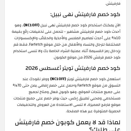
فارفيتش.
كود خصم فارفيتش نهى نبيل:
الآن يمكنك استخدام كود خصم فارفيتش نهى نبيل
(NC10FF)
، وهو
أحدث كود خصم فارفيتش مشاهير - لتحصل على تخفيضات رائع بقيمة
10% على أحدث تصاميم الملابس والأحذية والحقائب والإكسسوارات
المختلفة للرجال والنساء والأطفال من خلال موقع Farfetch. فقط قم
بإدخال رمز القسيمة أثناء عملية الشراء الخاصة بك ولا تنسى استخدام
كود خصم فرفش 2026 من موقع الكوبون.
كود خصم فارفيتش تويتر أغسطس 2026
استعمل كود خصم فارفيتش تويتر
(NC10FF)
ووفر نقودك عند
التسوق من موقع Farfetch واحصل على خصم إضافي يصل حتى 70%
على جميع منتجات الموقع، وهو كوبون فعال ومتاح لجميع
مستخدمي ومحبي تطبيق إكس، حيث يوفر خصم على جميع منتجات
موقع فارفج المميزة، لا تنسى الاستفادة من العروض والتخفيضات
الحصرية المتوفرة عبر هذه الصفحة.
لماذا قد لا يعمل كوبون خصم فارفيتش
على طلبك؟