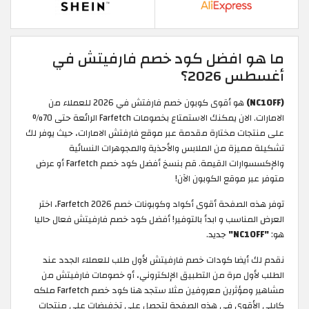
ما هو افضل كود خصم فارفيتش في
أغسطس 2026؟
(NC10FF)
هو أقوى كوبون خصم فارفتش في 2026 للعملاء من
الامارات. الان يمكنك الاستمتاع بخصومات Farfetch الرائعة حتى 70%
على منتجات مختارة مقدمة عبر موقع فارفتش الامارات، حيث يوفر لك
تشكيلة مميزة من الملابس والأحذية والمجوهرات النسائية
والإكسسوارات القيمة. قم بنسخ أفضل كود خصم Farfetch أو عرض
متوفر عبر موقع الكوبون الآن!
توفر هذه الصفحة أقوى أكواد وكوبونات خصم Farfetch 2026، اختر
العرض المناسب و ابدأ بالتوفير! أفضل كود خصم فارفيتش فعال حاليا
هو:
"NC10FF"
جديد.
نقدم لك أيضا كودات خصم فارفيتش لأول طلب للعملاء الجدد عند
الطلب لأول مرة من التطبيق الإلكتروني، أو خصومات فارفيتش من
مشاهير ومؤثرين معروفين مثلا ستجد هنا كود خصم Farfetch ملكه
كابلي الأقوى في هذه الصفحة لتحصل على تخفيضات على منتجات