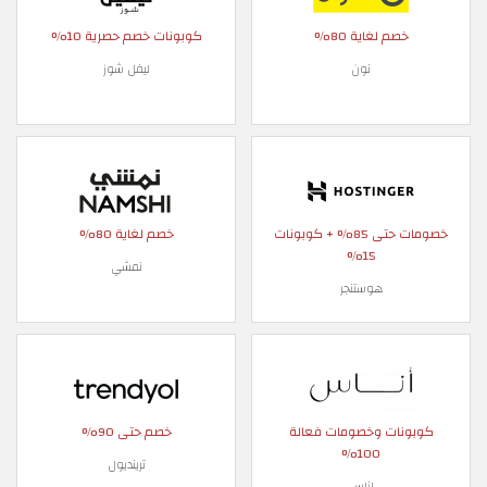
خصم لغاية 80%
كوبونات خصم حصرية 10%
نون
ليفل شوز
خصومات حتى 85% + كوبونات
خصم لغاية 80%
15%
نمشي
هوستنجر
كوبونات وخصومات فعالة
خصم حتى 90%
100%
ترينديول
اناس