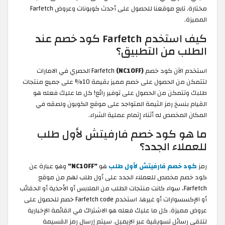
مختارة. تابع موقعنا للحصول على أحدث كوبونات وعروض Farfetch
المميزة.
كيف استخدم Farfetch كود خصم عند
الطلب من التطبيق؟
استخدم الآن كود خصم Farfetch
(NC10FF)
الحصري في الامارات
لتتمكن من الحصول على خصم مميز بقيمة 10% على جميع منتجات
طلبك وتتمكن من الحصول على توفير رائع! كل ما عليك فعله هو
القيام بنسخ رمز الثيمة المتواجد على موقع الكوبون ولصقه في
المكان المخصص له أثناء إتمام عملية الشراء.
ما هو كود خصم فارفيتش لأول طلب
للعملاء الجدد؟
رمز
كود خصم فارفيتش لأول طلب
هو
"NC10FF"
وهو عبارة عن
كود خصم مخصص للعملاء الجدد على أول طلب لهم من موقع
Farfetch، سواء كانت منتجات الطلب من الملابس أو الأحذية أو الحقائب
أو الإكسسوارات أو غيرها. استخدم Farfetch code خصم للحصول على
عروض مميزة. كل ما عليك فعله هو الاشتراك في القائمة الإخبارية
لتلقي رسائل تسويقية عبر الإيميل. سيتم إرسال رمز القسيمة