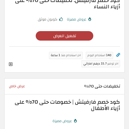
كود خصم فارفيتش: تخفيضات حتى 70% على
أزياء النساء
عروض مميزة
كوبون موثق
تفعيل العرض
140
استخدام اليوم
اخر استخدام منذ
1 ساعة
اخر توفير
15.7 درهم اماراتي
تخفيضات حتى 70%
عرض خاص
كود خصم فارفيتش | خصومات حتى 70% على
أزياء الأطفال
عروض مميزة