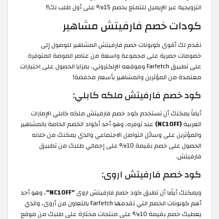
الترويجية عبر الإيميل للتمتع بخصم 15% على أول طلب لك!!
كودات خصم فارفيتش مشاهير
نقدم لك أقوى كوبونات خصم فارفيتش المشاهير للوصول إلى
خصومات حصرية على مجموعة واسعة من عناصر الموضة المتوفرة
على تطبيق Farfetch وموقعه الإلكتروني، بمزايا الحصول على اختيارات
معتمدة من المؤثرين والمشاهير بأسعار مخفضة!
كود خصم فارفيتش ملكه كابلي:
أيضاً يمكنك أن تستخدم كود خصم فارفيتش ملكه كابلي الإمارات
العربية
(NC10FF)
عند توفره، وهو أحد أكواد الخصم الخاصة بالمشاهير
والمؤثرين على وسائل التواصل الاجتماعي والذي يمكنك من خلاله
الحصول على خصم بقيمة 10% على إجمالي طلبك من تطبيق
فارفيتش.
كود خصم فارفيتش اروى:
ويمكنك أيضًا أن تطبق كود خصم فارفيتش اروى
"NC10FF"
، وهو أحد
أهم كوبونات الخصم التي تقدمها Farfetch بالتعاون من أروى، والذي
يعطيك خصم بقيمة 10% على منتجات مختارة على طلبك من موقع