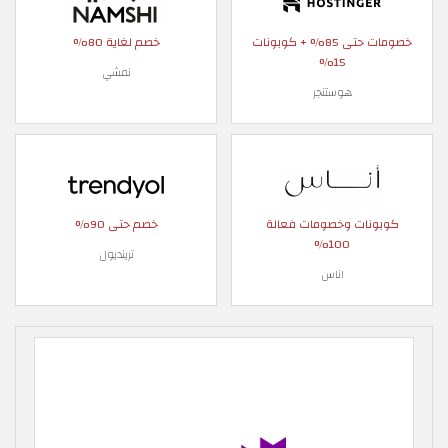
خصومات حتى 85% + كوبونات
خصم لغاية 80%
15%
نمشي
هوستنجر
كوبونات وخصومات فعالة
خصم حتى 90%
100%
ترينديول
اناس