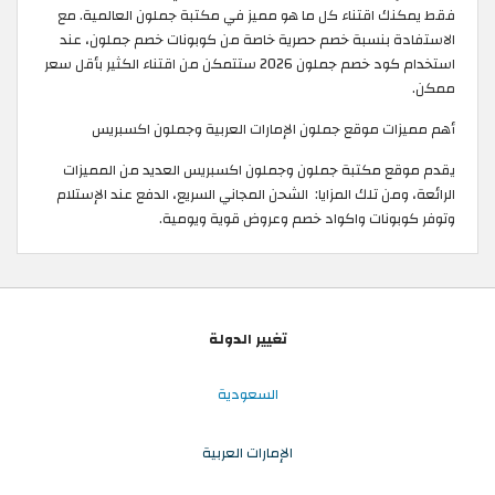
فقط يمكنك اقتناء كل ما هو مميز في مكتبة جملون العالمية. مع
الاستفادة بنسبة خصم حصرية خاصة من كوبونات خصم جملون، عند
استخدام كود خصم جملون 2026 ستتمكن من اقتناء الكثير بأقل سعر
ممكن.
أهم مميزات موقع جملون الإمارات العربية وجملون اكسبريس
يقدم موقع مكتبة جملون وجملون اكسبريس العديد من المميزات
الرائعة، ومن تلك المزايا: الشحن المجاني السريع، الدفع عند الإستلام
وتوفر كوبونات واكواد خصم وعروض قوية ويومية.
تغيير الدولة
السعودية
الإمارات العربية