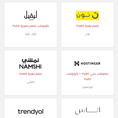
خصم لغاية 80%
كوبونات خصم حصرية 10%
نون
ليفل شوز
خصومات حتى 85% + كوبونات
خصم لغاية 80%
15%
نمشي
هوستنجر