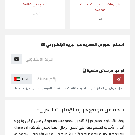
كوبونات وخصومات فعالة
خصم حتى 90%
100%
ترينديول
اناس
استلم العروض الحصرية عبر البريد الإلكتروني
أو عبر الرسائل النصية
+971
ادخل عنوان بريدك الإلكتروني او رقم هاتفك حتى تصلك العروض الحصرية حين صدورها
نبذة عن موقع خرازة الإمارات العربية
يوفر لك كود خصم خرازة أقوى الخصومات والعروض على أرقى وأجود
أنواع الأحذية السعودية التي تخص الرجال، مما يجعل شركة Kharazah
العلامة التجارية المفضلة والأكثر شهرة في مجال الأحذية السعودية،