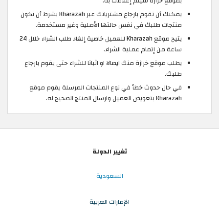
بموقع خرازة سيتم إعلامك به.
يمكنك أن تقوم بارجاع مشترياتك عبر Kharazah بشرط أن تكون
منتجات طلبك في نفس حالتها الأصلية وغير مستخدمة.
يتيح موقع Kharazah للعميل خاصية إلغاء طلب الشراء خلال 24
ساعة من إتمام عملية الشراء.
يطلب موقع خرازة منك ايصالا او اثباتا للشراء حتى يقوم بارجاع
طلبك.
في حال حدوث خطأ في نوع المنتجات المرسلة يقوم موقع
Kharazah بتعويض العميل وارسال المنتج الصحيح له.
تغيير الدولة
السعودية
الإمارات العربية