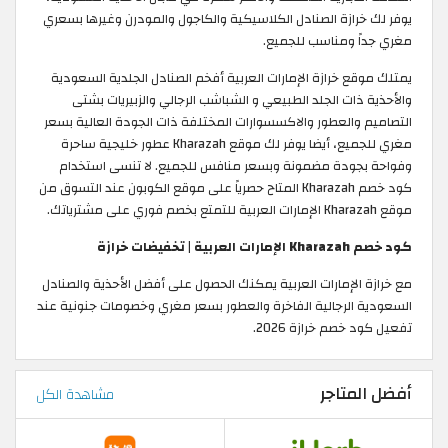
يوفر لك خرازة الصنادل الكلاسيكية والكاجول والمودرن وغيرها بسعري
مغري جداً ومناسب للجميع.
يمتلك موقع خرازة الإمارات العربية أفخم الصنادل الجلدية السعودية
والأحذية ذات الجلد الطبيعي و الشباشب الرجالي والزبيريات بشتى
التصاميم والعطور والاكسسوارات المختلفة ذات الجودة العالية بسعر
مغري للجميع، أيضا يوفر لك موقع Kharazah عطور خليجية ساحرة
وفواحة بجودة مضمونة وبسعر منافس للجميع. لا تنسى استخدام
كود خصم Kharazah المتاح حصرياً على موقع الكوبون عند التسوق من
موقع Kharazah الإمارات العربية للتمتع بخصم فوري على مشترياتك. ​
كود خصم Kharazah الإمارات العربية | تخفيضات خرازة
مع خرازة الإمارات العربية يمكنك الحصول على أفضل الأحذية والصنادل
السعودية الرجالية الفاخرة والعطور بسعر مغري وخصومات جنونية عند
تفعيل كود خصم خرازة 2026.
أفضل المتاجر
مشاهدة الكل