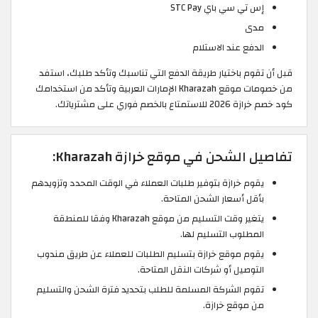
إس تي سي باي STC Pay
مدى
الدفع عند الاستلام
قبل أن تقوم باختيار طريقة الدفع التي تناسبك وتأكد طلبك، استفد
من خصومات موقع Kharazah الإمارات العربية وتأكد من استخدامك
كود خصم خرازة 2026 للاستمتاع بالخصم فوري على مشترياتك.
تفاصيل الشحن في موقع خرازة Kharazah:
يقوم خرازة بتوفير طلبات العملاء في الوقت المحدد وتزويدهم
بأقل أسعار الشحن المتاحة.
يتغير وقت التسليم من موقع Kharazah وفقا للمنطقة
المطلوب التسليم لها.
يقوم موقع خرازة بتسليم الطلبات للعملاء عن طريق مندوب
التوصيل أو شركات النقل المتاحة.
تقوم الشركة المسلمة للطلب بتحديد فترة الشحن والتسليم
من موقع خرازة.