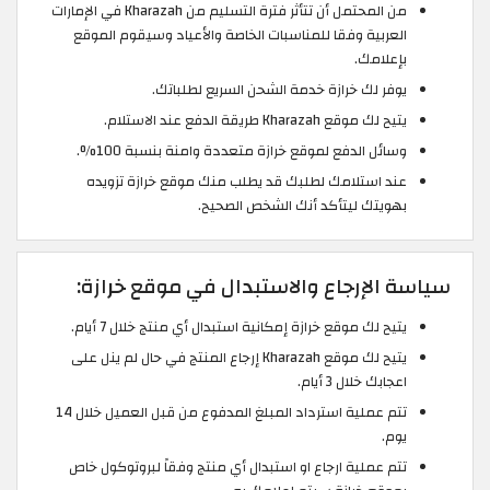
من المحتمل أن تتأثر فترة التسليم من Kharazah في الإمارات
العربية وفقا للمناسبات الخاصة والأعياد وسيقوم الموقع
بإعلامك.
يوفر لك خرازة خدمة الشحن السريع لطلباتك.
يتيح لك موقع Kharazah طريقة الدفع عند الاستلام.
وسائل الدفع لموقع خرازة متعددة وامنة بنسبة 100%.
عند استلامك لطلبك قد يطلب منك موقع خرازة تزويده
بهويتك ليتأكد أنك الشخص الصحيح.
سياسة الإرجاع والاستبدال في موقع خرازة:
يتيح لك موقع خرازة إمكانية استبدال أي منتج خلال 7 أيام.
يتيح لك موقع Kharazah إرجاع المنتج في حال لم ينل على
اعجابك خلال 3 أيام.
تتم عملية استرداد المبلغ المدفوع من قبل العميل خلال 14
يوم.
تتم عملية ارجاع او استبدال أي منتج وفقاً لبروتوكول خاص