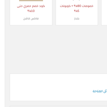
خصومات 80% + كوبونات
كود خصم حصري حتى
10%
5%
بلندز
ماكس فاشن
ل المتاحة