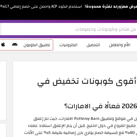
رض ممزورلد لفترة محدودة!
استخدم الكود ACP واحصل على خصم إضافي 17%
الأم والطفل
التجميل
الكترونيات
تطبيق الكوبون
ود خصم بوتري بارن 2026 أقوى كوبونات تخفيض في
للأسف نود إعلامكم بأن كود خصم بوتري بارن لم يعد يعمل في موقع وتطبيق Potteruy Barn الامارات، حيث تم إغلاق
ق جميع الفروع في دول الخليج. قبل أن يتم الإغلاق استفاد عملاء
موقع بوتري بارن من عروض وتخفيضات ضخمة وصلت إلى 80% مع قسيمة خصم بوتري بارن إضافية بقيمة 5% على الأثاث