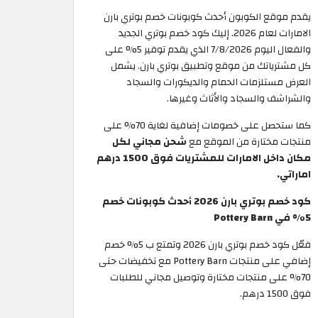
يقدم موقع الكوبون أحدث كوبونات خصم بوتري بارن
الامارات لعام 2026. إليك كود خصم بوتري الجديد
والفعال اليوم 7/8/2026 الذي يقدم توفير 5% على
كل مشترياتك من موقع وتطبيق بوتري بارن. يشمل
العرض مستلزمات الحمام والديكورات والسجاد
والشراشف والسجاد والأثاث وغيرها.
كما ستحصل على خصومات إضافية لغاية 70% على
منتجات مختارة من الموقع مع
شحن مجاني لكل
مكان داخل الامارات للمشتريات فوق 1500 درهم
اماراتي.
كود خصم بوتري بارن 2026 أحدث كوبونات خصم
5% في Pottery Barn
فعّل كود خصم بوتري بارن 2026 وتمتع ب 5% خصم
إضافي على منتجات Pottery Barn مع تخفيضات حتى
70% على منتجات مختارة وتوصيل مجاني للطلبات
فوق 1500 درهم.