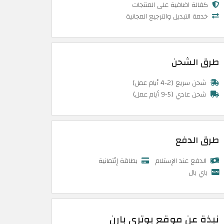
كفالة اضافية على المنتجات
خدمة التبديل والترجيع المجانية
طرق الشحن
شحن سريع (2-4 أيام عمل)
شحن عادي (5-9 أيام عمل)
طرق الدفع
الدفع عند الإستلام
بطاقة إئتمانية
باي بال
نبذة عن موقع بوتري بارن