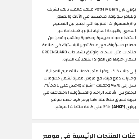
بوتري بارن Pottery Barn علامة عالمية تابعة لشركة
ويليامز سونوما، متخصصة في الأثاث والديكور
والإكسسوارات المنزلية التي تجمع بين التصميم
العصري والجودة العالية. تلتزم بالاستدامة عبر
استخدام مواد طبيعية وعضوية وخشب وقطن من
مصادر مسؤولة، مع إعادة تدوير البلاستيك في صناعة
منتجات مثل السجاد، وتوثيق بشهادات GREENGUARD
لضمان خلوها من المواد الكيميائية الضارة.
إلى جانب ذلك، يوفر المتجر خدمات التصميم المجانية
وخيارات دفع مرنة، مع عروض مميزة تشمل خصومات
تصل إلى 70% وحملات "اشترِ 2 واحصل على 1 مجانًا"،
ليجمع بين الأناقة، الراحة، والمسؤولية الاجتماعية في
تجربة تسوق متكاملة. كما يوفر كود خصم موقع
بوتري
(AHCP)
5% على كافة منتجات الموقع.
فئات المنتجات الرئيسية في موقع