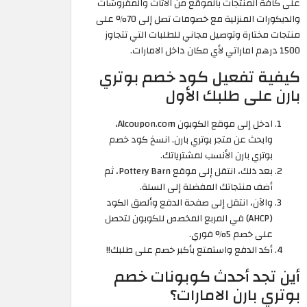
على كافة المنتجات بالموقع من الأثاث والمفروشات
والديكورات المنزلية مع خصومات تصل إلى 70% على
منتجات مختارة وتوصيل مجاني للطلبات التي تتجاوز
1500 درهم اماراتي لأي مكان داخل الامارات.
كيفية تفعيل كود خصم بوتري
بارن على طلبك الأول
ادخل إلى موقع الكوبون Alcoupon.com،
وابحث عن متجر بوتري بارن. انسخ كود خصم
بوتري بارن الأنسب لمشترياتك.
بعد ذلك، انتقل إلى موقع Pottery Barn، ثم
أضف منتجاتك المفضلة إلى السلة.
والآن، انتقل إلى صفحة الدفع وألصق الكود
(AHCP) في المربع المخصص للكوبون لتحصل
على خصم 5% فوري.
أكد الدفع واستمتع بأكبر خصم على طلبك!!
أين تجد أحدث كوبونات خصم
بوتري بارن الامارات؟