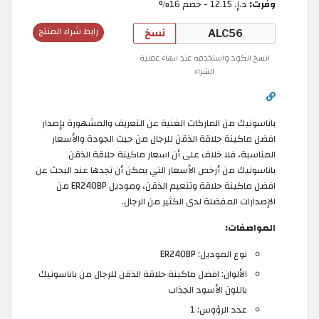
وفّرت:
د.إ.‏ 12.15 - خصم 16%
نسخ
رابط شراء المنتج
انسخ الكود واستخدمه عند انهاء عملية
الشراء
باناسونيك من الماركات الغنية عن التعريف والمشهورة بإصدار
افضل ماكينة حلاقة الذقن للرجال من حيث الجودة والأسعار
المناسبة، فلا خلاف على أن اسعار ماكينة حلاقة الذقن
باناسونيك من أرخص الأسعار التي يمكن أن تجدها عند البحث عن
افضل ماكينة حلاقة وتنعيم الذقن، وموديل ER240BP من
الإصدارات المفضلة لدى الكثير من الرجال.
المواصفات:
نوع الموديل: ER240BP
الألوان: افضل ماكينة حلاقة الذقن للرجال من باناسونيك
باللون الأسود الجذاب
عدد الرؤوس: 1