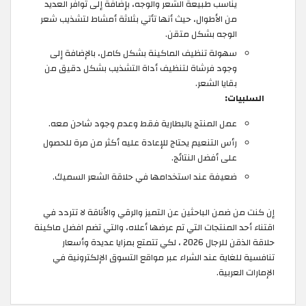
يناسب طبيعة الشعر والوجه، بإضافة إلى توافر العديد
من الأطوال، حيث أنها تأتي بثلاثة أمشاط لتشذيب شعر
الوجه بشكل متقن.
سهولة تنظيف الماكينة بشكل كامل، بالإضافة إلى
وجود فرشاة لتنظيف أداة التشذيب بشكل دقيق من
بقايا الشعر.
السلبيات:
عمل المنتج بالبطارية فقط وعدم وجود شاحن معه.
رأس التنعيم يحتاج للإعادة عليه أكثر من مرة للحصول
على أفضل النتائج.
ضعيفة عند استخدامها في حلاقة الشعر السميك.
إن كنت من ضمن الباحثين عن التميز والرقي والأناقة لا تتردد في
اقتناء أحد المنتجات التي تم عرضها أعلاه، والتي تضم افضل ماكينة
حلاقة الذقن للرجال 2026 ، لكي تتمتع بمزايا عديدة وأسعار
تنافسية للغاية عند الشراء عبر مواقع التسوق الإلكترونية في
الإمارات العربية.