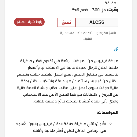
المضافة
وفّرت:
د.إ.‏ 7.00 - خصم 6%
نسخ
رابط شراء المنتج
انسخ الكود واستخدمه عند انهاء عملية
الشراء
ماركة فيليبس من الماركات الرائعة في تقديم افضل ماكينة
حلاقة الذقن للرجال بجودة عالية في الاستخدام، وأسعار
تنافسية في متناول الجميع، فمع افضل ماكينة حلاقة وتنعيم
الذقن من فيليبس ستتمكن من حلاقة وتشذيب الذقن بدقة
عالية ووقت سريع، أحصل على مظهر جذاب وبشرة ناعمة خالية
من الجروح والالتهابات مع هذا المنتج الآمن عند الاستخدام،
والذي يأتي بعدة أمشاط تمنحك نتائج دقيقة للغاية.
المواصفات:
الألوان: تأتي ماكينة حلاقة الذقن فيليبس باللون الأسود
في الرمادي الداكن لتكون أكثر جاذبية وأناقة