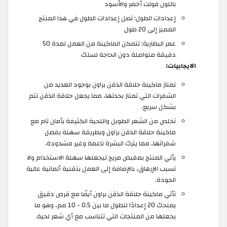
باللون فولت أخضر والأسود
إعدادات الطول: تصل إعدادات الطول في هذا المنتج
المميز إلى 20 طول
عمر البطارية: تتمكن الماكينة من العمل لمدة 50
دقيقة متواصلة دون الحاجة لسلك
الايجابيات:
تمتاز ماكينة حلاقة الذقن براون بوجود العديد من
الشفرات التي تمتاز بحدتها، مما يجعل حلاقة الذقن تتم
بشكل سريع.
تخلص من الشعر الطويل واللحية الكثيفة بأمان تام مع
ماكينة حلاقة الذقن براون وبطريقة سهلة بفضل
شفراتها، مما يترك البشرة ناعمة وغير مشدودة.
يأتي المنتج بمقبض مريح ليجعلها سهلة الاستخدام ولا
تسبب الإرهاق، بالإضافة إلى العمل بتقنية ألمانية عالية
الجودة.
تأتي ماكينة حلاقة الذقن براون أيضًا مع قرص دقيق
يمنحك 20 إعدادًا للطول ما بين 0.5 - 10 مم، وهو ما
يجعلها من المنتجات التي تتناسب مع أي شعر لحية.