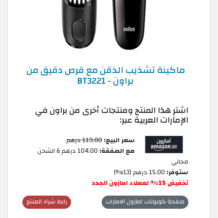
ماكينة تشذيب الذقن مع قرص دقيق من
براون - BT3221
اشترِ هذا المنتج ومنتجات أخرى من براون في
الإمارات العربية عبر:
سعر البيع:
119.00 درهم
مع الصفقة:
104.00 درهم & الشحن
مجاني
ستوفر:
15.00 درهم (13%)
تخفيض 15% لعملاء امازون الجدد
صفحة كوبونات امازون الامارات
رابط شراء المنتج