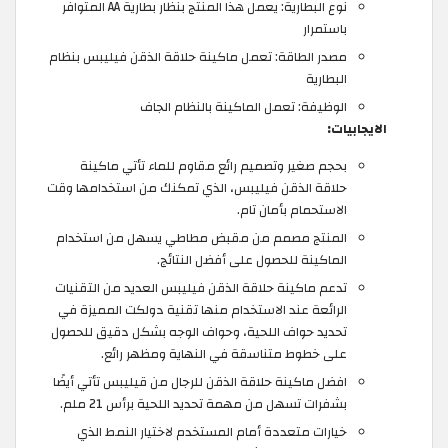
نوع البطارية: يعمل هذا المنتج بنظار بطارية AA المتوافر
باستمرار
مصدر الطاقة: تعمل ماكينة حلاقة الذقن فيليبس بنظام
البطارية
الوظيفة: تعمل الماكينة بالنظام الجاف
الايجابيات:
بحجم صغير وتصميم رائع مقاوم للماء تأتي ماكينة
حلاقة الذقن فيليبس، الذي تمكنك من استخدامها وقت
الاستحمام بأمان تام.
المنتج مصمم من مقبض مطاطي يسهل من استخدام
الماكينة للحصول على أفضل النتائج.
تدعم ماكينة حلاقة الذقن فيليبس العديد من التقنيات
الرائعة عند الاستخدام منها تقنية دولكت المميزة في
تحديد حواف اللحية، وحواف الوجه بشكل دقيق للحصول
على خطوط متناسقة في النهاية ومظهر رائع.
افضل ماكينة حلاقة الذقن للرجال من قيليبس تأتي أيضًا
بشفرات تسهل من مهمة تحديد اللحية برأس 21 ملم.
خيارات متعددة أمام المستخدم لاختيار النمط الذي