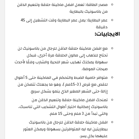
مصدر الطاقة: تعمل افضل ماكينة حلاقة وتنعيم الذقن
من باناسونيك بالبطارية
عمر البطارية: يصل عمر البطارية وقت التشغيل إلى 45
دقيقة
الايجابيات:
مع افضل ماكينة حلاقة الذقن للرجال من باناسونيك لن
تحتاج للذهاب إلى صالون الحلاقة مرة أخرى، فبكل
سهولة يمكنك تهذيب شعر اللحية والشارب وفقًا لأحدث
صيحات الموضة.
متوافر خاصية الضبط والتحكم في الماكينة حتى 5 أطوال
للقص مع قرص ( 3-15مم )، وهو ما يجعلك تتمكن من
إزالة حتى الشعر الصغير الذي ينمو بشكل سريع.
تمنحك افضل ماكينة حلاقة وتنعيم الذقن من
باناسونيك إمكانية اختيار أطوال التشذيب التي تناسبك،
والتي تبدأ من 3 ملم وحتى 15 ملم.
افضل ماكينة حلاقة الذقن للرجال من باناسونيك
ببطاريتين ايه ايه المتوافرتين بسهولة ويمكن العثور
عليهما بكل يسر.