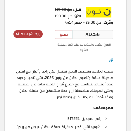
قبل:
د.إ.‏ 175.00
الآن:
د.إ.‏ 150.00
وفّرت:
د.إ.‏ 25.00 - خصم 14%
نسخ
رابط شراء المنتج
انسخ الكود واستخدمه عند انهاء عملية
الشراء
متعة الحلاقة وتشذيب الذقن تكتمل بكل راحة وأمان مع افضل
ماكينة حلاقة وتنعيم الذقن من براون 2026، التي تتميز بوجود
عدة أمشاط لتتناسب مع جميع أنواع اللحية بداية من الصغيرة
وحتى الطويلة، فبضغطة زر واحدة ستتمكن من حلاقة الذقن
وفقًا لأحدث الصيحات خلال بضعة ثوان.
المواصفات:
رقم الموديل: BT3221
الألوان: تأتي افضل ماكينة حلاقة الذقن للرجال من براون