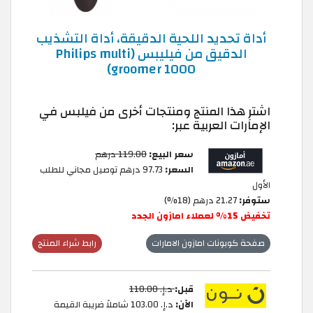
أداة تحديد اللحية الدقيقة، أداة التشذيب
الدقيق من فيليبس (Philips multi
groomer 1000)
اشترِ هذا المنتج ومنتجات أخرى من فيلبس في
الإمارات العربية عبر:
سعر البيع:
119.00 درهم
السعر:
97.73 درهم توصيل مجاني للطلب
الأول
ستوفر:
21.27 درهم (18%)
تخفيض 15% لعملاء امازون الجدد
صفحة كوبونات امازون الامارات
رابط شراء المنتج
قبل:
د.إ.‏ 110.00
الآن:
د.إ.‏ 103.00 شاملاً ضريبة القيمة