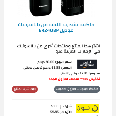
ماكينة تشذيب اللحية من باناسونيك
موديل ER240BP
اشترِ هذا المنتج ومنتجات أخرى من باناسونيك
في الإمارات العربية عبر:
سعر البيع:
83.00 درهم
السعر:
65.99 درهم توصيل مجاني
ستوفر:
17.01 درهم (20%)
تخفيض 15% لعملاء امازون الجدد
صفحة كوبونات امازون الامارات
رابط شراء المنتج
قبل:
د.إ.‏ 72.00
الآن:
د.إ.‏ 59.85