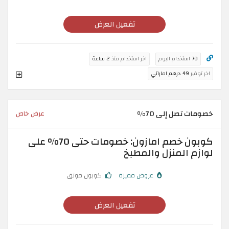
تفعيل العرض
70
استخدام اليوم
اخر استخدام منذ
2 ساعة
اخر توفير
49 درهم اماراتي
خصومات تصل إلى 70%
عرض خاص
كوبون خصم امازون: خصومات حتى 70% على
لوازم المنزل والمطبخ
عروض مميزة
كوبون موثق
تفعيل العرض