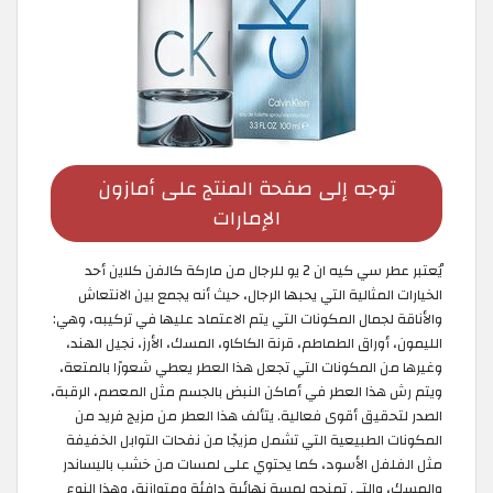
توجه إلى صفحة المنتج على أمازون
الإمارات
يُعتبر عطر سي كيه ان 2 يو للرجال من ماركة كالفن كلاين أحد
الخيارات المثالية التي يحبها الرجال، حيث أنه يجمع بين الانتعاش
والأناقة لجمال المكونات التي يتم الاعتماد عليها في تركيبه، وهي:
الليمون، أوراق الطماطم، قرنة الكاكاو، المسك، الأرز، نجيل الهند،
وغيرها من المكونات التي تجعل هذا العطر يعطي شعورًا بالمتعة،
ويتم رش هذا العطر في أماكن النبض بالجسم مثل المعصم، الرقبة،
الصدر لتحقيق أقوى فعالية. يتألف هذا العطر من مزيج فريد من
المكونات الطبيعية التي تشمل مزيجًا من نفحات التوابل الخفيفة
مثل الفلفل الأسود، كما يحتوي على لمسات من خشب باليساندر
والمسك، والتي تمنحه لمسة نهائية دافئة ومتوازنة، وهذا النوع