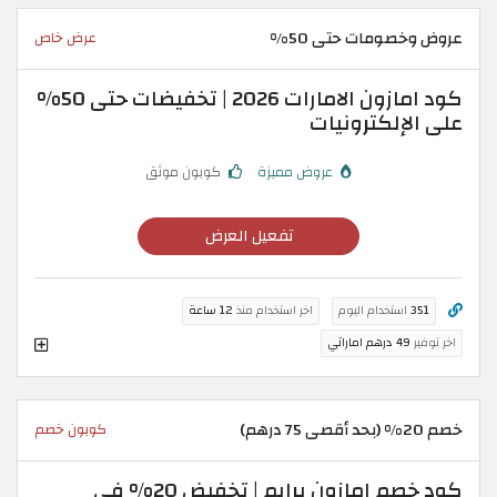
عروض وخصومات حتى 50%
عرض خاص
كود امازون الامارات 2026 | تخفيضات حتى 50%
على الإلكترونيات
عروض مميزة
كوبون موثق
تفعيل العرض
351
استخدام اليوم
اخر استخدام منذ
12 ساعة
اخر توفير
49 درهم اماراتي
خصم 20% (بحد أقصى 75 درهم)
كوبون خصم
كود خصم امازون برايم | تخفيض 20% في