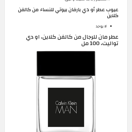
عيوب عطر أو دي بارفان بيوتي للنساء من كالفن
كلاين
لا يوجد
عطر مان للرجال من كالفن كلاين، او دي
تواليت، 100 مل