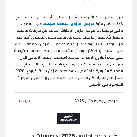
من السهل عليك الآن اقتناء أفضل العطور الأصلية التي تتناسب مع
ذوقك خلال فترة
عروض امازون الجمعة البيضاء
على العطور،
والتي يوفرها لك موقع امازون الإمارات العربية من ماركات عالمية
بأسعار مُخفضة. إذا كنت تبحث عن فرصة مميزة لتحقيق أكبر قدر
من التوفير أثناء تسوقك خلال فترة خصومات امازون الجمعة البيضاء
على العطور أو الإلكترونيات أو منتجات المنزل وكل الفئات المتوفرة
على متجر أمازون الإمارات العربية، استخدم الخصم الإضافي الذي
يعزز من قيمة مشترياتك بخصومات إضافية على إجمالي مبلغ
العملية الشرائية عند تفعيل كود خصم امازون البلاك فرايدي 2026
عند إتمام الشراء. كل ما عليك هو الضغط على زر "تفعيل العرض"
الموجود في الأسفل.
عروض يومية حتى 75%
تنزيلات
كود خصم امازون 2026 | خصومات حتى