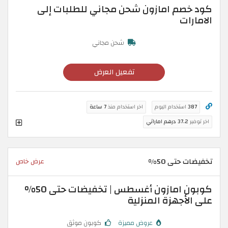
كود خصم امازون شحن مجاني للطلبات إلى
الامارات
شحن مجاني
تفعيل العرض
387
استخدام اليوم
اخر استخدام منذ
7 ساعة
اخر توفير
37.2 درهم اماراتي
تخفيضات حتى 50%
عرض خاص
كوبون امازون أغسطس | تخفيضات حتى 50%
على الأجهزة المنزلية
عروض مميزة
كوبون موثق