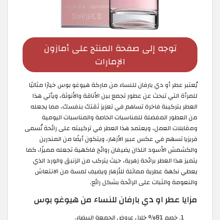
توجه إلى صفحة المنتج على أمازون
الإمارات
يُعتبر عطر أو دي بارفان للنساء من ماركة هيوغو بوس خيارًا مثاليًا
للمرأة التي تبحث عن عطور تجمع بين الأناقة والأنوثة، ويأتي هذا
العطر بتركيبة فاخرة تساهم في تعزيز ثقتك بنفسك، مما يجعله
من العطور المفضلة للمناسبات الخاصة والمناسبات اليومية
ومقابلات العمل، ويعتمد هذا العطر في تركيبته على رائحة تُسمى
فريزيا تسهم في عكس عبير الأزهار، ويتكون أيضًا من المندرين
والكشمش الأسود اللذان يضيفان روائح فاكهية تجعله مميزًا، كما
يتميز هذا العطر برائحة زهرية، حيث يتركب من الزنبق والورد الذي
يعطي نكهة عطرية مماثلة للأزهار ويضيف لمسة من الانتعاش
والنعومة والثبات على الرائحة بشكل رائع.
مزايا عطر او دي بارفان للنساء من هيوغو بوس
خصم 81% خلال عروض الجمعة البيضاء.