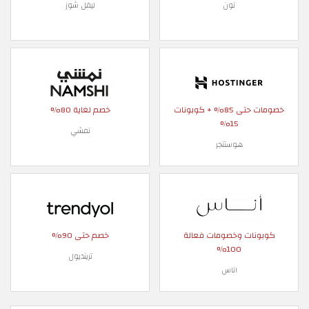
نون
ليفل شوز
خصومات حتى 85% + كوبونات
خصم لغاية 80%
15%
نمشي
هوستنجر
كوبونات وخصومات فعالة
خصم حتى 90%
100%
ترينديول
اناس