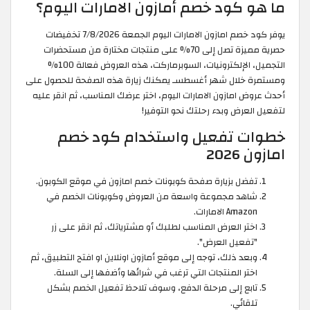
ما هو كود خصم أمازون الامارات اليوم؟
يوفر كود خصم امازون الامارات اليوم الجمعة 7/8/2026 تخفيضات
حصرية مميزة تصل إلى 70% على منتجات مختارة من مستحضرات
التجميل، الإلكترونيات، السوبرماركت، هذه العروض فعالة 100%
ومستمرة خلال شهر أغسطسـ يمكنك زيارة هذه الصفحة للحصول على
أحدث عروض امازون الامارات اليوم، اختر عرضك المناسب، ثم انقر عليه
لتفعيل العرض وبدء رحلتك نحو التوفير!
خطوات تفعيل واستخدام كود خصم
امازون 2026
تفضل بزيارة صفحة كوبونات خصم امازون في موقع الكوبون.
شاهد مجموعة واسعة من العروض وكوبونات الخصم في
Amazon الامارات.
اختر العرض المناسب لطلبك أو مشترياتك، ثم انقر على زر
"تفعيل العرض".
وبعد ذلك، توجه إلى موقع أمازون اونلاين او افتح التطبيق، ثم
اختر المنتجات التي ترغب في شرائها وأضفها إلى السلة.
تابع إلى مرحلة الدفع، وسوف تلاحظ تفعيل الخصم بشكل
تلقائي.