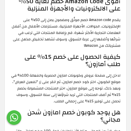
أقوى Amazon Code خصم لغاية 50%
على الالكترونيات والأجهزة المنزلية
يقدم Amazon code خصم موثّق ومضمون يصل إلى 50% على
الإلكترونيات، الجوالات، الأجهزة المنزلية، مستلزمات الأطفال من أفضل
العلامات التجارية الأكثر شهرة. قم بإضافة المنتجات التي ترغب في
شرائها وأضفها إلى عربة التسوق، وسوف تشاهد تخفيض مذهل على
مشترياتك من Amazon!
كيفية الحصول على خصم 15٪ على
طلب أمازون؟
ادخل إلى صفحة عروض وكوبونات امازون الحصرية والفعالة 100% في
موقع الكوبون، اختر كود خصم امازون، ثم انقر على زر "تفعيل العرض"،
وبعد ذلك، توجه إلى موقع امازون، اختر المنتجات المشمولة بخصم
15% ثم أضف المنتجات التي تريد شراؤها إلى سلة التسوق، وسوف
تحصل على توفير 15% على إجمالي الطلب.
هل يوجد كوبون خصم امازون شحن
مجاني؟
عرض الشحن المجاني متاح الآن للطلبات فوق 100 درهم اماراتي والتي