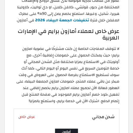
عطور من علامات تجارية موثوقة لدى عشاق الروائح والإطلالات
المختلفة من ديور، قوتشي، كالفن كلاين، او دي تواليت، كارولينا
هيريرا، شانيل، وغيرها. استمتع بخصم يصل إلى 90% على عطرك
المفضل خلال فترة
تخفيضات الجمعة البيضاء 2026
في أمازون.
عرض خاص لعملاء أمازون برايم في الإمارات
العربية
لا تتوقف المفاجآت الخاصة إن كنت مشتركًا في عضوية امازون
برايم؛ حيث يمكنك الحصول على خصومات إضافية أخرى، مع
أولويتك في الاستمتاع بمزايا مختلفة مثل الشحن المجاني أو
خدمة التوصيل السريع في نفس اليوم أو اليوم التالي، كما أنك
سوف تستطيع الاستمتاع بفرصة الحصول على العروض في وقت
مبكر عن باقي عملاء المتجر. خصومات امازون الجمعة البيضاء على
العطور فعالة الآن لجميع عملاء امازون برايم بخصم إضافي عند
تفعيل كود خصم أمازون برايم الموجود في صفحة المنتج قبل
إتمام الدفع. اشترك الآن في خدمة برايم، واستمتع بالمزايا!
شحن مجاني
عرض خاص