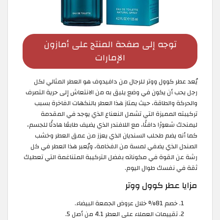
توجه إلى صفحة المنتج على أمازون
الإمارات
يُعد عطر كوول ووتر للرجال من دافيدوف هو العطر المثالي لكل
رجل يحب أن يكون في وضع يليق به من الانتعاش إلى حرية التصرف
والحركة والطاقة، حيث يمتاز هذا العطر بالنكهات الفاخرة بسبب
تركيبته المميزة التي تشمل النعناع الذي يوجد في المقدمة
ليمنحك شعورًا دافئًا، مع اللافندر الذي يضيف طابعًا هادئًا للجسم،
كما أنه يضم طحلب السنديان الذي يعزز من عمق العطر وخشب
الصندل الذي يضفي لمسة من الفخامة، ويُعبر هذا العطر في كل
رشة عن القوة في مكوناته بفضل التركيبة المتناغمة التي تعطيك
ثقة في نفسك طوال اليوم.
مزايا عطر كوول ووتر
خصم 81% خلال عروض الجمعة البيضاء.
تقييمات العملاء على العطر 4.1 من أصل 5.