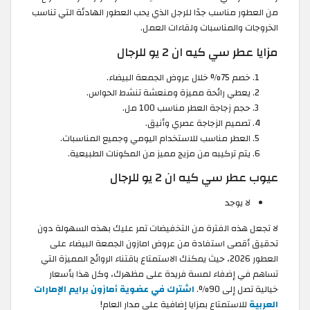
من العطور مناسب جدًا للرجل الذي يحب العطور الهادئة التي تناسب
الخروجات والمناسبات ولقاءات العمل.
مزايا عطر سي كيه ان 2 يو للرجال
خصم 75% خلال عروض الجمعة البيضاء.
يعطي رائحة مميزة ومنعشة تنشط الحواس.
حجم زجاجة العطر مناسب 100 مل.
تصميم الزجاجة عصري وأنيق.
العطر مناسب للاستخدام اليومي وجميع المناسبات.
يتم تركيبه من مزيج مميز من المكونات الطبيعية.
عيوب عطر سي كيه ان 2 يو للرجال
لا يوجد
لا تجعل هذه الفترة من التخفيضات تمر عليك بهذه السهولة دون
تحقيق أقصى استفادة من عروض امازون الجمعة البيضاء على
العطور 2026، حيث يمكنك الاستمتاع باقتناء الروائح المميزة التي
تساهم في إضفاء لمسة فريدة على مظهرك، وكل هذا بأسعار
خيالية تصل إلى 90%.
اشترك في عضوية أمازون برايم الإمارات
العربية
للاستمتاع بمزايا إضافية على مدار العام!