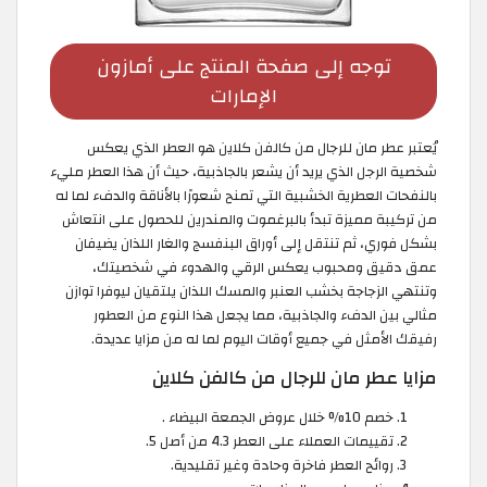
توجه إلى صفحة المنتج على أمازون
الإمارات
يُعتبر عطر مان للرجال من كالفن كلاين هو العطر الذي يعكس
شخصية الرجل الذي يريد أن يشعر بالجاذبية، حيث أن هذا العطر مليء
بالنفحات العطرية الخشبية التي تمنح شعورًا بالأناقة والدفء لما له
من تركيبة مميزة تبدأ بالبرغموت والمندرين للحصول على انتعاش
بشكل فوري، ثم تنتقل إلى أوراق البنفسج والغار اللذان يضيفان
عمق دقيق ومحبوب يعكس الرقي والهدوء في شخصيتك،
وتنتهي الزجاجة بخشب العنبر والمسك اللذان يلتقيان ليوفرا توازن
مثالي بين الدفء والجاذبية، مما يجعل هذا النوع من العطور
رفيقك الأمثل في جميع أوقات اليوم لما له من مزايا عديدة.
مزايا عطر مان للرجال من كالفن كلاين
خصم 10% خلال عروض الجمعة البيضاء .
تقييمات العملاء على العطر 4.3 من أصل 5.
روائح العطر فاخرة وحادة وغير تقليدية.