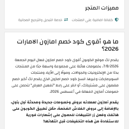
مميزات المتجر
كفالة اضافية على المنتجات
خدمة التبديل والترجيع المجانية
ما هو أقوى كود خصم امازون الامارات
2026؟
يقدم لك موقع الكوبون أقوى كود خصم امازون فعال اليوم الجمعة
7/8/2026، بخصومات هائلة على مجموعة واسعة جدًا من المنتجات
بدءًا من الإلكترونيات والجوالات، وصولًا إلى الأزياء ومنتجات
السوبرماركت وغيرها. انسخ كود خصم امازون الذي يقدم لك أكبر خصم
مضمون على مشترياتك، أو انقر على رابط "تفعيل العرض" لتحصل على
خصومات أمازون الفعالة في أغسطس 2026.
يقدم أمازون لعملائه عروض وخصومات جديدة ومحدثة أول بأول،
بالإضافة إلى عروض الفلاش الضخمة، حمّل تطبيق الكوبون على
هاتفك وفعل زر التنبيهات للحصول على إشعارات فورية
للاستفادة من هذه التخفيضات قبل انتهائها!