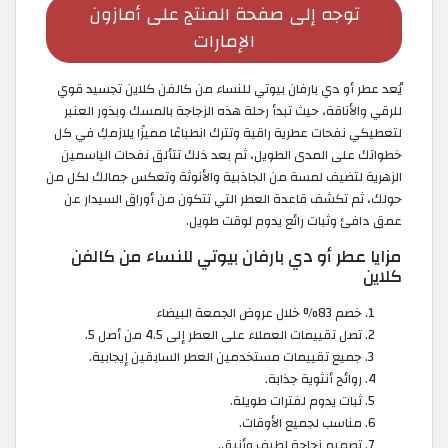
توجه إلى صفحة المنتج على أمازون
الإمارات
يُعد عطر أو دي بارفان بيوتي للنساء من كالفن كلاين تجسيد قوي
للرقي والأناقة، حيث تبدأ رحلة هذه الزجاجة بالمسك وبذور العنبر
لتعطيكي نفحات عطرية راقية وتترك انطباعًا مميزًا يلازمكِ في كل
خطواتك على المدى الطويل، ثم بعد ذلك تتألق نفحات الياسمين
الزهرية لتضيف لمسة من الجاذبية والأنوثة وتعكس جمالك لكل من
حولك، ثم تكشف قاعدة العطر التي تتكون من أوراق السيدار عن
عمق دافئ وثبات رائع يدوم لوقت طويل.
مزايا عطر أو دي بارفان بيوتي للنساء من كالفن
كلاين
خصم 83% خلال عروض الجمعة البيضاء
تصل تقييمات العملاء على العطر إلى 4.5 من أصل 5.
جميع تقييمات مستخدمين العطر السابقين إيجابية.
روائح أنثوية جذابة.
ثبات يدوم لفترات طويلة.
مناسب لجميع الأوقات.
تصميم زجاجة لطيف وأنيق.