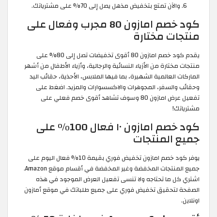
والآن تمتع بتخفيض مذهل يصل إلى 70% على مشترياتك.
كود خصم امازون 80 مجرب وفعال على
منتجات مختارة
يقدم كود خصم امازون 80 أقوى تخفيضات تصل إلى 80% على
منتجات مختارة من الأزياء النسائية والرجالية، وأزياء الأطفال من أشهر
الماركات العالمية الشهيرة، بما فيها الملابس، الأحذية، حقائب اليد
وحقائب والسفر، المجوهرات والاكسسوارات والمزيد. اضغط على
تفعيل عرض امازون 80 وسوف تشاهد أقوى خصم فعلي على
مشترياتك!
كود خصم امازون ١٠ فعال 100% على
جميع المنتجات
يوفر كود خصم امازون تخفيض فوري بقيمة 10% فعال اليوم على
جميع المنتجات المخفضة وغير المخفضة في أقسام موقع Amazon.
اشتري كل ما تحتاجه ولا تنسى تفعيل العرض الموجود في هذه
الصفحة لتحقيق تخفيض فوري على جميع طلباتك في موقع أمازون
اونلاين.