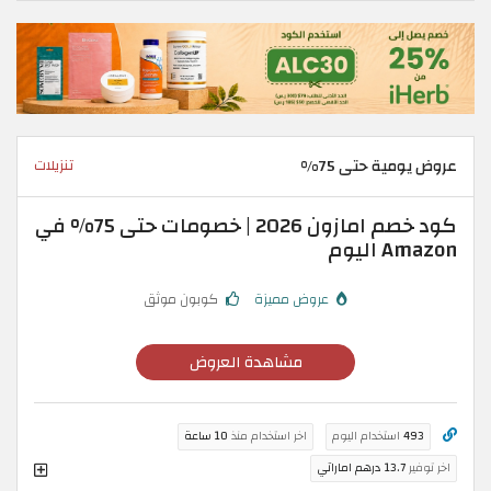
عروض يومية حتى 75%
تنزيلات
كود خصم امازون 2026 | خصومات حتى 75% في
Amazon اليوم
عروض مميزة
كوبون موثق
مشاهدة العروض
493
استخدام اليوم
اخر استخدام منذ
10 ساعة
اخر توفير
13.7 درهم اماراتي