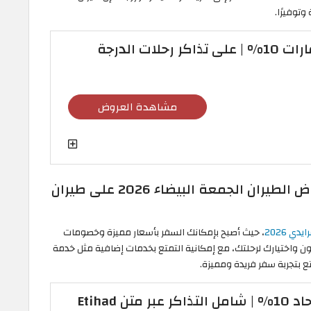
توفيرًا.
كود خصم طيران الامارات 10% | على تذاكر رحلات الدرجة
مشاهدة العروض
تمتع بالسفر الممتع والموفر مع عروض الطيران الجمعة البيضاء 2026 على طيران
ي 2026
، حيث أصبح بإمكانك السفر بأسعار مميزة وخصومات
الكوبون واختيارك لرحلتك، مع إمكانية التمتع بخدمات إضافية مثل خدمة
متع بتجربة سفر فريدة ومميزة.
كود خصم طيران الاتحاد 10% | شامل التذاكر عبر متن Etihad