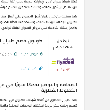
تمتاز شركة طيران أديل الإمارات العربية بحجوزاتها المرنة
البيضاء طيران أديل 2026، وذلك عند تفعيل الخصم مباشرة عبر موقع الكوبون لضمان رحلات أكثر توفيرًا.
كما يمكنك من خلال طيران أديل الحصول على أميال مكافآت
الطيران الجمعة البيضاء 2026، واست
واحجز رحلتك القادمة خلال عروض الطيران البلاك فرايدي.
كوبون خصم طيران اديل 2026 الأكثر توفيرًا لرح
تبدأ من
126.4 درهم
عروض مميزة
كوبون م
طيران اديل
عرض خاص
الخطوط القطرية
يعد الطيران القطري من أفخم شركات الطيران في العا
تقديم رحلات سفر مريحة لمختلف الوجهات المحلية والعالمي