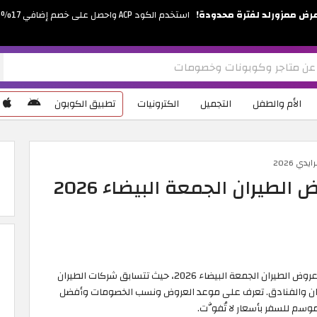
رض ممزورلد لفترة محدودة!
استخدم الكود ACP واحصل على خصم إضافي 17%
الأم والطفل
التجميل
الكترونيات
تطبيق الكوبون
ي 2026
لطيران الجمعة البيضاء 2026
إن كنت من محبي السفر والرحلات؛ فأنت على موعد مع عروض الطيران الجمعة البيضاء 2026، حيث تتسابق شركات الطيران
ان والفنادق. تعرف على موعد العروض ونسب الخصومات وأفضل
سم للسفر بأسعار لا تُفوَّت.