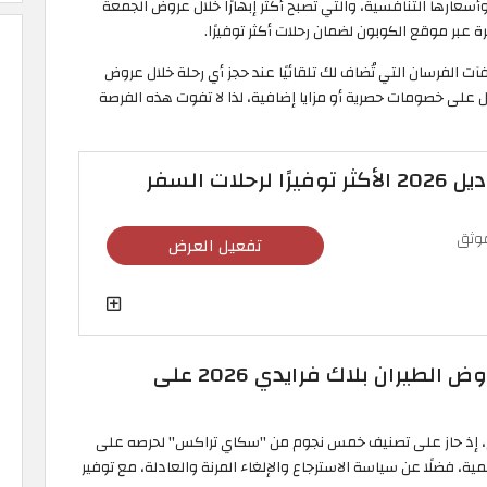
 وأسعارها التنافسية، والتي تصبح أكثر إبهارًا خلال عروض الجمعة
 الفرسان التي تُضاف لك تلقائيًا عند حجز أي رحلة خلال عروض
خدامها لاحقًا للحصول على خصومات حصرية أو مزايا إضافية، لذا لا تفوت هذه الفرصة
لات السفر
وثق
تفعيل العرض
الفخامة والتوفير تجدها سويًا في عروض الطيران بلاك فرايدي 2026 على
لم، إذ حاز على تصنيف خمس نجوم من "سكاي تراكس" لحرصه على
ة، فضلًا عن سياسة الاسترجاع والإلغاء المرنة والعادلة، مع توفير