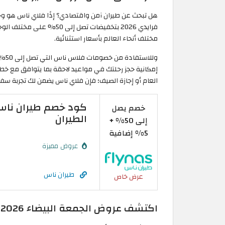
هل تبحث عن طيران آمن واقتصادي؟ إذًا فلاي ناس هو وج
فرايدي 2026 بتخفيضات تصل إ
مختلف أنحاء العالم بأسعار استثنائية.
وللا
إمكانية حجز رحلتك في مواعيد لاحقة بما يتوافق مع خط
العام أو إجازة الصيف؛ فإن فلاي ناس يضمن لك تجربة سفر
خصم يصل
الطيران
إلى 50% +
5% إضافية
عروض مميزة
طيران ناس
عرض خاص
اكتشف عروض الجمعة البيضاء 2026 من طيران أديل وانتهز فرصًا لا تُعوَّض