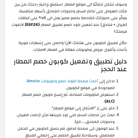
وسوف تنتقل تلقائيًا الى موقع المطار. استمتع بإختيار رحلتك من بين
مئات العروض على تذاكر السفر وحجوزات الفنادق بأسعار منافسة،
ووفّر على حجوزاتك القادمة بخصم مميز يصل الى 8% على الباقات
(طيران + فنادق) عند تفعيل كود خصم تطبيق المطار
(EGY26)
لاتفوت
فرصتك!
حمّل تطبيق الكوبون على هاتفك الآن! واحصل على إشعارات فورية
بأحدث وأقوى عروض وكوبونات فعالة في المطار الامارات.
دليل تطبيق وتفعيل كوبون خصم المطار
عند الحجز
ادخل إلى
أحدث صفحة اكواد خصم وكوبونات Almatar
الموجودة في موقع الكوبون.
استعرض الكوبونات المتاحة، ثم إنسخ كوبون خصم المطار
.
(ALC)
انقر على زر "الانتقال إلى موقع المطار".
ابحث عن خدمات السفر التي تود تجربتها مثل (رحلات الطيران،
وحجوزات الفنادق،….الخ).
عند الوصول الى صفحة الدفع، قم بلصق الكوبون في الحقل
المخصص، وستلاحظ تطبيق الخصم على إجمالي المبلغ.