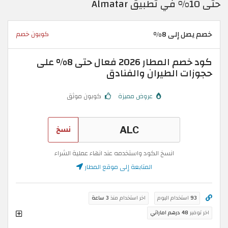
حتى 10% في تطبيق Almatar
خصم يصل إلى 8%
كوبون خصم
كود خصم المطار 2026 فعال حتى 8% على
حجوزات الطيران والفنادق
عروض مميزة
كوبون موثق
نسخ
انسخ الكود واستخدمه عند انهاء عملية الشراء
المتابعة إلى موقع المطار
93
استخدام اليوم
اخر استخدام منذ
3 ساعة
اخر توفير
48 درهم اماراتي