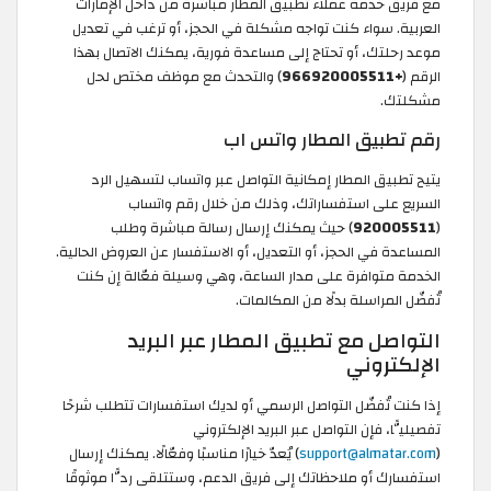
مع فريق خدمة عملاء تطبيق المطار مباشرةً من داخل الإمارات
العربية. سواء كنت تواجه مشكلة في الحجز، أو ترغب في تعديل
موعد رحلتك، أو تحتاج إلى مساعدة فورية، يمكنك الاتصال بهذا
الرقم (
+966920005511
) والتحدث مع موظف مختص لحل
مشكلتك.
رقم تطبيق المطار واتس اب
يتيح تطبيق المطار إمكانية التواصل عبر واتساب لتسهيل الرد
السريع على استفساراتك، وذلك من خلال رقم واتساب
(
920005511
) حيث يمكنك إرسال رسالة مباشرة وطلب
المساعدة في الحجز، أو التعديل، أو الاستفسار عن العروض الحالية.
الخدمة متوافرة على مدار الساعة، وهي وسيلة فعّالة إن كنت
تُفضّل المراسلة بدلًا من المكالمات.
التواصل مع تطبيق المطار عبر البريد
الإلكتروني
إذا كنت تُفضّل التواصل الرسمي أو لديك استفسارات تتطلب شرحًا
تفصيليًّا، فإن التواصل عبر البريد الإلكتروني
(
support@almatar.com
) يُعدّ خيارًا مناسبًا وفعّالًا. يمكنك إرسال
استفسارك أو ملاحظاتك إلى فريق الدعم، وستتلقى ردًّا موثوقًا