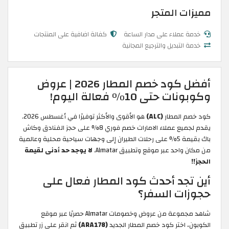
مميزات المتجر
خدمة عملاء على مدار الساعة
كفالة اضافية على المنتجات
خدمة التبديل والترجيع المجانية
أفضل كود خصم المطار 2026 | عروض
وكوبونات حتى 10% فعالة اليوم!
كود خصم المطار
(ALC)
هو الأقوى والأكثر توفيرًا في أغسطس 2026.
يقدم لجميع عملاء الامارات خصم فوري 8% على حجز الفنادق وكاش
باك بقيمة 5% على رحلات الطيران إلى وجهات سياحية محلية وعالمية
من مكان واحد عبر موقع وتطبيق Almatar.
لا يوجد حد أدنى لقيمة
الحجز!!
أين تجد أحدث كود المطار فعال على
حجوزات السفر؟
شاهد مجموعة من عروض وخصومات Almatar حصريًا عبر موقع
الكوبون، اختر كود خصم المطار الجديد
(ARA178)
ثم انقر على زر تطبيق