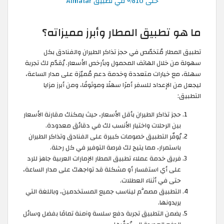
حتى 10% في تطبيق Almatar
ما هو تطبيق المطار وأبرز مميزاته؟
تطبيق المطار مُتخصّص في حجز تذاكر الطيران والفنادق بكل
سهولة من خلال الهاتف المحمول وبأرخص الأسعار. يُقدّم لك تجربة
سهلة، مع خيارات متعددة وخدمة دعم مُميّزة على مدار الساعة،
ليجعل من الإعداد للسفر أمرًا سهلًا وموثوقًا، ومن أبرز مزايا
التطبيق:
حجز تذاكر الطيران بأقل الأسعار، حيث يمكنك مقارنة الأسعار
بين الرحلات واختيار الأنسب لك في دقائق معدودة.
يُوفّر التطبيق خصومات كبيرة على الفنادق وتذاكر الطيران
باستمرار، مما يتيح لك فرصة التوفير في كل رحلة.
فريق خدمة عملاء تطبيق المطار الإمارات العربية جاهز للرد
على أي استفسار أو مشكلة قد تواجهك على مدار الساعة،
حتى في أثناء العطلات.
التطبيق مصمَّم ليناسب جميع المستخدمين، وباللغة التي
يريدونها.
يضمن التطبيق تجربة دفع سلسة وآمنة تمامًا بفضل وسائل