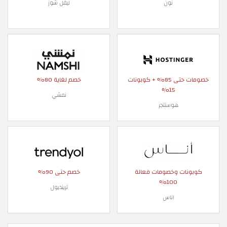
نون
ليفل شوز
خصومات حتى 85% + كوبونات
خصم لغاية 80%
15%
نمشي
هوستنجر
كوبونات وخصومات فعالة
خصم حتى 90%
100%
ترينديول
اناس