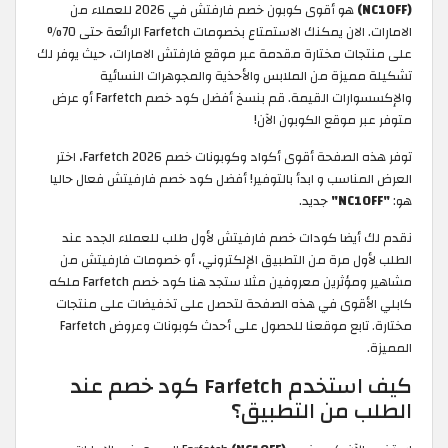
(NC10FF)
هو أقوى كوبون خصم فارفتش في 2026 للعملاء من
الامارات. الان يمكنك الاستمتاع بخصومات Farfetch الرائعة حتى 70%
على منتجات مختارة مقدمة عبر موقع فارفتش الامارات، حيث يوفر لك
تشكيلة مميزة من الملابس والأحذية والمجوهرات النسائية
والإكسسوارات القيمة. قم بنسخ أفضل كود خصم Farfetch أو عرض
متوفر عبر موقع الكوبون الآن!
توفر هذه الصفحة أقوى أكواد وكوبونات خصم Farfetch 2026، اختر
العرض المناسب و ابدأ بالتوفير! أفضل كود خصم فارفيتش فعال حاليا
هو:
"NC10FF"
جديد.
نقدم لك أيضا كودات خصم فارفيتش لأول طلب للعملاء الجدد عند
الطلب لأول مرة من التطبيق الإلكتروني، أو خصومات فارفيتش من
مشاهير ومؤثرين معروفين مثلا ستجد هنا كود خصم Farfetch ملكه
كابلي الأقوى في هذه الصفحة لتحصل على تخفيضات على منتجات
مختارة. تابع موقعنا للحصول على أحدث كوبونات وعروض Farfetch
المميزة.
كيف استخدم Farfetch كود خصم عند
الطلب من التطبيق؟