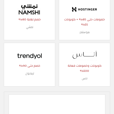
خصومات حتى 85% + كوبونات
خصم لغاية 80%
15%
نمشي
هوستنجر
كوبونات وخصومات فعالة
خصم حتى 90%
100%
ترينديول
اناس