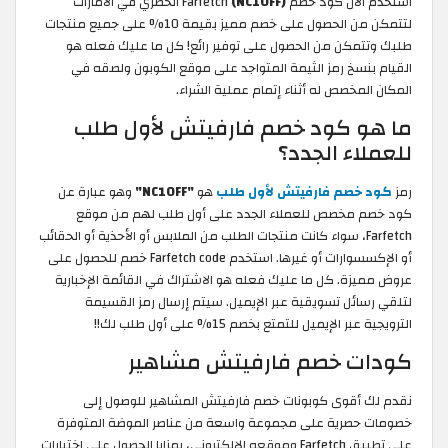
استخدم الآن كود خصم Farfetch
(NC10FF)
الحصري في الامارات
لتتمكن من الحصول على خصم مميز بقيمة 10% على جميع منتجات
طلبك وتتمكن من الحصول على توفير رائع! كل ما عليك فعله هو
القيام بنسخ رمز الثيمة المتواجد على موقع الكوبون ولصقه في
المكان المخصص له أثناء إتمام عملية الشراء.
ما هو كود خصم فارفيتش لأول طلب
للعملاء الجدد؟
رمز
كود خصم فارفيتش لأول طلب
هو
"NC10FF"
وهو عبارة عن
كود خصم مخصص للعملاء الجدد على أول طلب لهم من موقع
Farfetch، سواء كانت منتجات الطلب من الملابس أو الأحذية أو الحقائب
أو الإكسسوارات أو غيرها. استخدم Farfetch code خصم للحصول على
عروض مميزة. كل ما عليك فعله هو الاشتراك في القائمة الإخبارية
لتلقي رسائل تسويقية عبر الإيميل. سيتم إرسال رمز القسيمة
الترويجية عبر الإيميل للتمتع بخصم 15% على أول طلب لك!!
كودات خصم فارفيتش مشاهير
نقدم لك أقوى كوبونات خصم فارفيتش المشاهير للوصول إلى
خصومات حصرية على مجموعة واسعة من عناصر الموضة المتوفرة
على تطبيق Farfetch وموقعه الإلكتروني، بمزايا الحصول على اختيارات