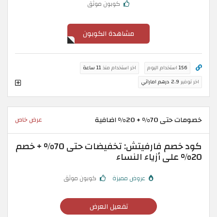
كوبون موثق
مشاهدة الكوبون
156
استخدام اليوم
اخر استخدام منذ
11 ساعة
اخر توفير
2.9 درهم اماراتي
خصومات حتى 70% + 20% اضافية
عرض خاص
كود خصم فارفيتش: تخفيضات حتى 70% + خصم
20% على أزياء النساء
عروض مميزة
كوبون موثق
تفعيل العرض