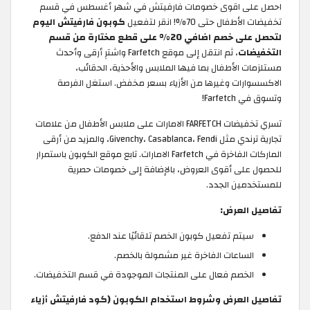
احصل على اقوى خصومات فارفيتش في شهر أغسطس في قسم
تخفيضات الأطفال حتى 70%! انقر لتفعيل
كوبون فارفيتش اليوم
لتحصل على خصم اضافي 20% على قطع مختارة من قسم
التخفيضات
، ثم انتقل إلى موقع Farfetch واشترِ أرقى وأحدث
مستلزمات الأطفال بما فيها الملابس والأحذية، الحقائب،
الاكسسوارات وغيرها من الأزياء بسعر مخفض. استغل الفرصة
وتسوق في Farfetch!
تسري تخفيضات FARFETCH الامارات على ملابس الأطفال من علامات
تجارية ترندي مثل Givenchy، Casablanca، Fendi، والمزيد من أرقى
الماركات الفاخرة في Farfetch الامارات. تابع موقع الكوبون باستمرار
للحصول على أقوى العروض، بالإضافة إلى خصومات حصرية
للمستخدمين الجدد.
تفاصيل العرض:
سيتم تفعيل كوبون الخصم تلقائيًا عند الدفع.
الساعات الفاخرة غير مشمولة بالخصم.
الخصم فعال على المنتجات الموجودة في قسم التخفيضات.
تفاصيل العرض وشروط استخدام الكوبون (كود فارفيتش أزياء