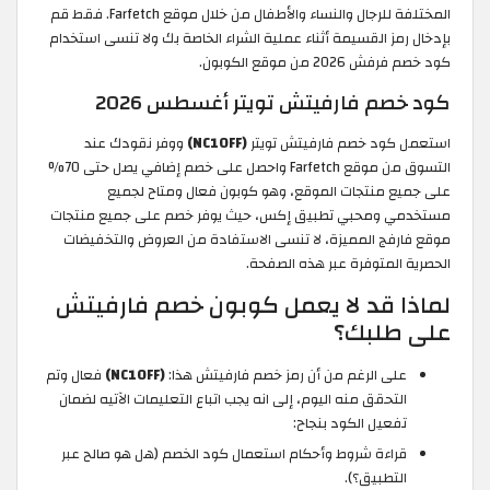
المختلفة للرجال والنساء والأطفال من خلال موقع Farfetch. فقط قم
بإدخال رمز القسيمة أثناء عملية الشراء الخاصة بك ولا تنسى استخدام
كود خصم فرفش 2026 من موقع الكوبون.
كود خصم فارفيتش تويتر أغسطس 2026
استعمل كود خصم فارفيتش تويتر
(NC10FF)
ووفر نقودك عند
التسوق من موقع Farfetch واحصل على خصم إضافي يصل حتى 70%
على جميع منتجات الموقع، وهو كوبون فعال ومتاح لجميع
مستخدمي ومحبي تطبيق إكس، حيث يوفر خصم على جميع منتجات
موقع فارفج المميزة، لا تنسى الاستفادة من العروض والتخفيضات
الحصرية المتوفرة عبر هذه الصفحة.
لماذا قد لا يعمل كوبون خصم فارفيتش
على طلبك؟
على الرغم من أن رمز خصم فارفيتش هذا:
(NC10FF)
فعال وتم
التحقق منه اليوم، إلى انه يجب اتباع التعليمات الآتيه لضمان
تفعيل الكود بنجاح:
قراءة شروط وأحكام استعمال كود الخصم (هل هو صالح عبر
التطبيق؟).