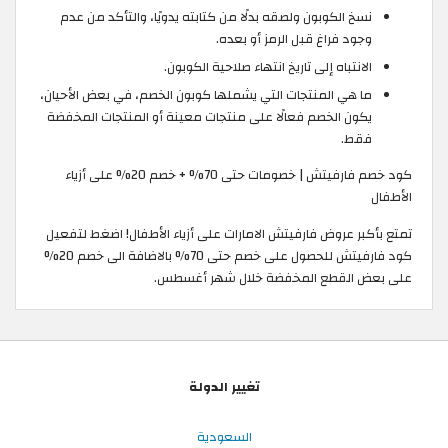
نسخ الكوبون ولصقه بدلًا من كتابته يدويًا، والتأكد من عدم
وجود فراغ قبل الرمز أو بعده.
الانتباه إلى تاريخ انتهاء صلاحية الكوبون.
ما هي المنتجات التي يشملها كوبون الخصم، في بعض الأحيان،
يكون الخصم فعالًا على منتجات معينة أو المنتجات المخفضة
فقط.
كود خصم فارفيتش | خصومات حتى 70% + خصم 20% على أزياء
الأطفال
تمتع بأكبر عروض فارفيتش الامارات على أزياء الأطفال! اضغط لتفعيل
كود فارفيتش للحصول على خصم حتى 70% بالاضافة الى خصم 20%
على بعض القطع المخفضة خلال شهر أغسطس.
تغيير الدولة
السعودية