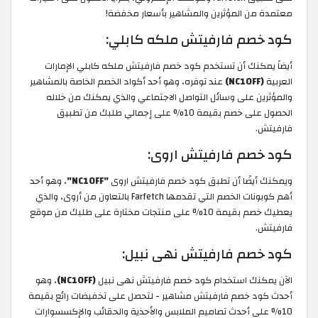
معتمدة من المؤثرين والمشاهير بأسعار مخفضة!
كود خصم فارفيتش ملكه كابلي:
أيضاً يمكنك أن تستخدم كود خصم فارفيتش ملكه كابلي الإمارات
العربية
(NC10FF)
عند توفره، وهو أحد أكواد الخصم الخاصة بالمشاهير
والمؤثرين على وسائل التواصل الاجتماعي والذي يمكنك من خلاله
الحصول على خصم بقيمة 10% على إجمالي طلبك من تطبيق
فارفيتش.
كود خصم فارفيتش اروى:
ويمكنك أيضًا أن تطبق كود خصم فارفيتش اروى
"NC10FF"
، وهو أحد
أهم كوبونات الخصم التي تقدمها Farfetch بالتعاون من أروى، والذي
يعطيك خصم بقيمة 10% على منتجات مختارة على طلبك من موقع
فارفيتش.
كود خصم فارفيتش نهى نبيل:
الآن يمكنك استخدام كود خصم فارفيتش نهى نبيل
(NC10FF)
، وهو
أحدث كود خصم فارفيتش مشاهير - لتحصل على تخفيضات رائع بقيمة
10% على أحدث تصاميم الملابس والأحذية والحقائب والإكسسوارات