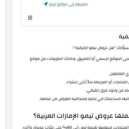
المتابعة إلى موقع تيمو
قية
 لسؤالك "هل عروض تيمو حقيقية":
على الموقع الرسمي أو التطبيق، وكذلك الكوبونات من موقع
ري المفعول.
منتجات أو المرتبطة بحدّ أدنى للشراء.
تأكد من وجود فرق حقيقي.
 يُمكنها مساعدتك في تحديد مصداقية العروض من عدمها.
لها عروض تيمو الإمارات العربية؟
تشمل عروض تيمو الإمارات العربية مجموعة واسعة من المنتجات، فبعضها بقيمة تصل إلى 80% على فئات عديدة، وأخرى