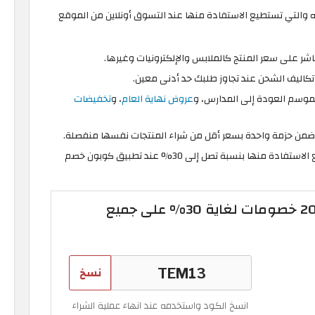
لائه والتي تستطيع الاستفادة منها عند التسوق أونلاين من الموقع
 على سعر المنتج كالملابس والإلكترونيات وغيرها.
 تكاليف الشحن عند تجاوز طلبك حد أدنى معين.
سم العودة إلى المدارس، و
عروض نهاية العام
، و
تخفيضات
 ضمن حزمة واحدة بسعر أقل من شراء المنتجات نفسها منفصلة.
خصومات خاصة بالمشتركين الجُدد، والتي تستطيع الاستفادة منها بنسبة تصل إلى 30% عند تطبيق كوبون خصم
اكواد خصم تيمو 2026 خصومات لغاية 30% على جميع
نسخ
انسخ الكود واستخدمه عند انهاء عملية الشراء