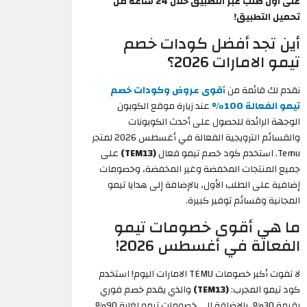
على اول طلب عبر التطبيق خلال 24 ساعة من
تحميل التطبيق!
أين تجد أفضل كودات خصم
تيمو الامارات 2026؟
نقدم لك قائمة من
أقوى عروض وكودات خصم
تيمو الفعالة 100%
عند زيارة موقع الكوبون
الوجهة الرائدة للحصول على أحدث الكوبونات
والقسائم الترويجية الفعالة في أغسطس 2026 لمتجر
Temu. استخدم كود خصم تيمو فعال
(TEM13)
على
جميع المنتجات المخفضة وغير المخفضة، وخصومات
إضافية على الطلب الأول، بالإضافة إلى هدايا تيمو
المجانية وقسائم توفير كبيرة.
ما هي أقوى خصومات تيمو
الفعالة في أغسطس 2026!
لا تفوت أكبر خصومات TEMU الامارات اليوم! استخدم
كود تيمو المجرب:
(TEM13)
والذي يقدم خصم فوري
بقيمة 30%، بالإضافة إلى خصومات تيمو لغاية 90%