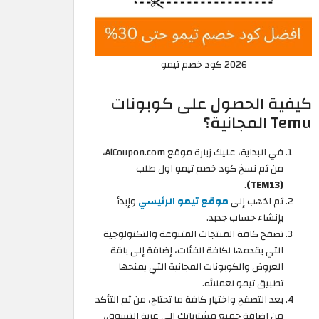
2026 كود خصم تيمو
كيفية الحصول على كوبونات
Temu المجانية؟
في البداية، عليك زيارة موقع AlCoupon.com،
من ثم نسخ كود خصم تيمو اول طلب
.
(TEM13)
ثم اذهب إلى
موقع تيمو الرئيسي
وإبدأ
بإنشاء حساب جديد.
تصفح كافة المنتجات المتنوعة والتكنولوجية
التي يقدمها لكافة الفئات، إضافة إلى باقة
العروض والكوبونات المجانية التي يمنحها
تطبيق تيمو لعملائه.
بعد التصفح واختيار كافة ما تحتاج، من ثم التأكد
من إضافة جميع مشترياتك إلى عربة التسوق،