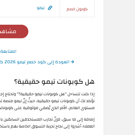
تيمو
كوبون خصم
مشاهدة
المتابعة
العودة إلى كود خصم تيمو 2026 كوبونات وكودات TEMU حتى 90% على الطلبات
هل كوبونات تيمو حقيقية؟
إذا كنت تتساءل "هل كوبونات تيمو حقيقية؟" وتحتاج إجا
نؤكد لك أن كوبونات تيمو حقيقية، حيثُ إنّ تيمو من
مستوى العالم، الأمر الذي يُضفي موثوقية على كوبوناته
إضافة إلى ما سبق، فإنّ تجارب المستخدمين السابقين بارزة
العملاء أشاروا إلى نجاح تجربة التسوق الخاصة بهم با