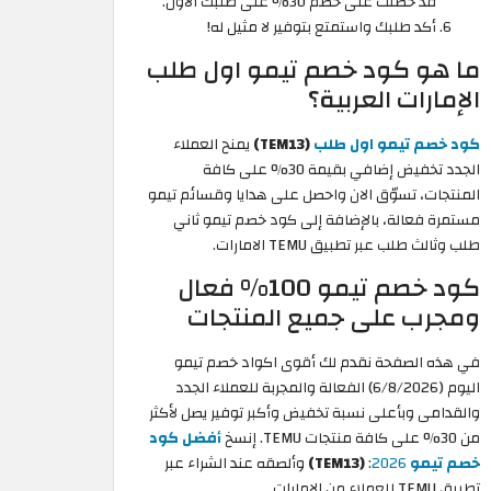
قد حصلت على خصم 30% على طلبك الأول.
أكد طلبك واستمتع بتوفير لا مثيل له!
ما هو كود خصم تيمو اول طلب
الإمارات العربية؟
كود خصم تيمو اول طلب
(TEM13)
يمنح العملاء
الجدد تخفيض إضافي بقيمة 30% على كافة
المنتجات، تسوّق الان واحصل على هدايا وقسائم تيمو
مستمرة فعالة، بالإضافة إلى كود خصم تيمو ثاني
طلب وثالث طلب عبر تطبيق TEMU الامارات.
كود خصم تيمو 100% فعال
ومجرب على جميع المنتجات
في هذه الصفحة نقدم لك أقوى اكواد خصم تيمو
اليوم (6/8/2026) الفعالة والمجربة للعملاء الجدد
والقدامى وبأعلى نسبة تخفيض وأكبر توفير يصل لأكثر
من 30% على كافة منتجات TEMU. إنسخ
أفضل كود
خصم تيمو
2026
:
(TEM13)
وألصقه عند الشراء عبر
تطبيق TEMU للعملاء من الامارات.