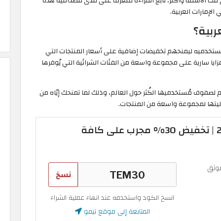
لك الأسئلة وأكثر، تابع القراءة للتعرف على مدى مصداقية هذه
الإمارات العربية.
ربية؟
ستخدميه ليمنحهم تخفيضات إضافية على أسعار المنتجات التي
مزايا سارية على مجموعة واسعة من الفئات الشرائية التي يُوفرها
م لصفوف مُستخدميها الكُثر حول العالم، وذلك لما تمنحك إيّاه من
يتها لمجموعة واسعة من المنتجات.
كود خصم تيمو 2026 | تخفيض 30% مجرب على كافة
وثق
نسخ
انسخ الكود واستخدمه عند انهاء عملية الشراء
المتابعة إلى موقع تيمو