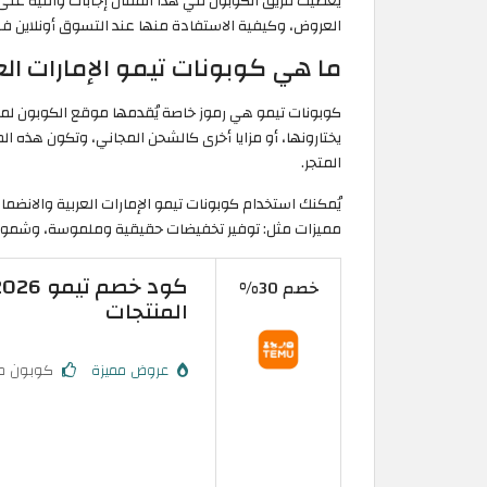
يعطيك فريق الكوبون في هذا المقال إجابات وافية على ت
العروض، وكيفية الاستفادة منها عند التسوق أونلاين في 
ما هي كوبونات تيمو الإمارات الع
كوبونات تيمو هي رموز خاصة يُقدمها موقع الكوبون لم
يختارونها، أو مزايا أخرى كالشحن المجاني، وتكون هذه ال
المتجر.
يُمكنك استخدام كوبونات تيمو الإمارات العربية والانضما
مميزات مثل: توفير تخفيضات حقيقية وملموسة، وشمول
خصم 30%
المنتجات
عروض مميزة
كوبون م