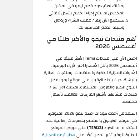
يمكنك لصق كود خصم تيمو في المكان
المخصص له ليتم إجراء الخصم بشكل تلقائي.
تستطيع الآن إنهاء عملية الشراء وإدخال
وسيلة الدفع المناسبة لك.
أهم منتجات تيمو والأكثر طلبًا في
أغسطس 2026
احصل الآن على منتجات Temu الأكثر مبيعًا في
أغسطس 2026 بأقل الأسعار! اختر الأزياء اليومية،
الأدوات المنزلية الذكية والمنظمات، ومنتجات العناية
بالبشرة، حيث يزداد الإقبال على موقع تيمو بفضل
التنوع الكبير والعروض المستمرة. يمكنك الآن شراء
منتجات مشابهة لأشهر الماركات العالمية بأسعار
مخفضة.
استفد من أحدث كودات خصم تيمو 2026 المتوفرة
في موقع الكوبون واستمتع بخصومات إضافية عند
استخدام رمز الكود
(TEM13)
على عروض الموقع
الحالية لتوفير أكبر، احصل أيضًا على
هدايا تيمو المجانية