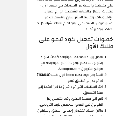
على تشكيلة واسعة من المنتجات في قسم الأزياء،
منتجات الجمال والعناية الشخصية، لوازم المنزل،
الإلكترونيات، وغيرها الكثير. سارع بالاستفادة من
افضل عروض الصيف في تيمو لعام 2026 لشراء كل ما
تحتاجه بتوفير أكبر!!
خطوات تفعيل كود تيمو على
طلبك الأول
تفضل بزيارة الصفحة الموثوقة لأحدث اكواد
وكوبونات خصم تيمو 2026 والموجودة في
موقع الكوبون Alcoupon.com.
انسخ رمز كود خصم Temu اول طلب
(TEM30)
،
ثم توجه إلى تطبيق تيمو.
اختر المنتجات التي تود شراؤها ثم أضفها إلى
سلة التسوق.
تابع إلى صفحة الدفع، وقم بتفعيل رمز
الكوبون في المربع المخصص للرمز الترويجي.
والآن، سيتم تخفيض إجمالي المبلغ، وستكون