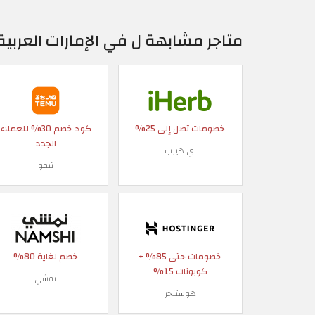
متاجر مشابهة ل في الإمارات العربية
خصومات تصل إلى 25%
كود خصم 30% للعملاء
الجدد
اي هيرب
تيمو
خصومات حتى 85% +
خصم لغاية 80%
كوبونات 15%
نمشي
هوستنجر