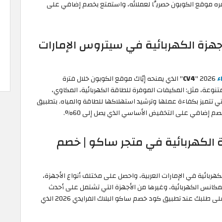
 يُوفره موقع الكوبون حصريًّا لعملائه، واستمتع بخصم إضافي على
جهزة الكهربائية في سيتروس الإمارات
ء
2026 "
CV4
" الذي يمنحه إيّاك موقع الكوبون خلال فترة
أجهزة الكهربائية المتنوعة، مثل: المكيفات الموفرة للطاقة الكهربائية، المكاوي،
التي تتميز بكفاءة عملها وترشيد استهلاكها للطاقة والمياه. بتطبيق
ضافي على التخفيض الأساسي الذي يصل إلى 60%.
 الكهربائية في متجر ساكو | خصم
كهربائية في الإمارات العربية، واحصل على مختلف أنواع الأجهزة،
مكانس الكهربائية، وغيرها من الأجهزة التي تشتمل على أحدث
تقنيات التحكم بخصم حتى 50%، وخصم إضافي مُذهل على طلبك عند تطبيق كود خصم ساكو البلاك الفرايدي 2026 الذي