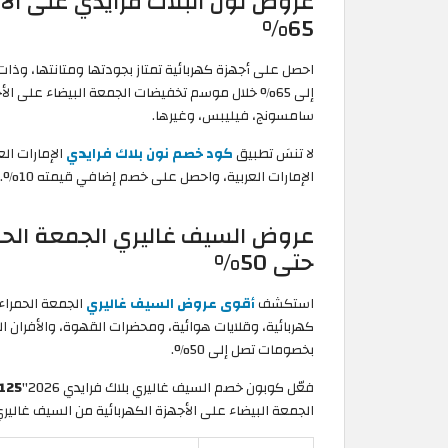
عروض نون البلاك فرايدي على الأ
65%
احصل على أجهزة كهربائية تمتاز بجودتها ومتانتها، وذات
سامسونج، فيليبس، وغيرها.
لا تنسَ تطبيق
كود خصم نون بلاك فرايدي
الإمارات العر
الإمارات العربية، واحصل على خصم إضافي قيمته 10%.
عروض السيف غاليري الجمعة الحمر
حتى 50%
استكشف
أقوى عروض السيف غاليري
كهربائية، وقلايات هوائية، ومحضرات القهوة، والأفران ال
بخصومات تصل إلى 50%.
فعّل كوبون خصم السيف غاليري بلاك فرايدي 2026"
125
الجمعة البيضاء على الأجهزة الكهربائية من السيف غاليري 