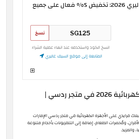
كود خصم السيف غاليري 2026: تخفيض 5% فعال على جميع
نسخ
انسخ الكود واستخدمه عند انهاء عملية الشراء
المتابعة إلى موقع السيف غاليري
عروض الجمعة البيضاء للأجهزة الكهربائية 2026 في متجر ردسي |
 قائمة تخفيضات البلاك فرايدي على الأجهزة الكهربائية في متجر ردسي الإمارات
فران، ومُحضرات الطعام، إضافة إلى التلفزيونات بأحجام متنوعة
 والمزيد.