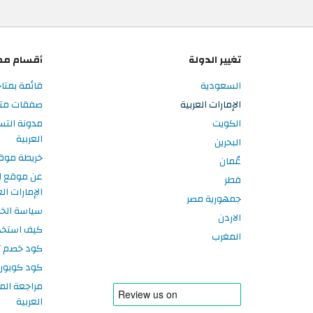
تغيير الدولة
أقسام مم
السعودية
قائمة بمتاج
الإمارات العربية
صفقات متاجر
الكويت
مدونة التس
العربية
البحرين
خريطة موق
عُمان
عن موقع ا
قطر
الإمارات الع
جمهورية مصر
سياسة الخ
الاردن
كيف استخد
المغرب
كود خصم تر
كود كوبون
مراجعة الم
العربية