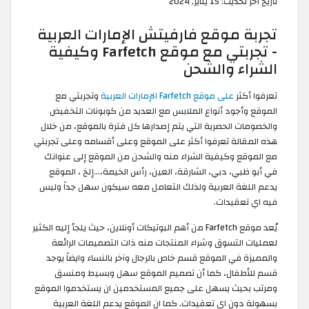
تاريخ آخر تحديث:
15 يناير, 2024
تجربة موقع فارفيتش الإمارات العربية
- تجربتي مع موقع Farfetch وكيفية
الشراء والشحن
تعرفوا أكثر
على موقع Farfetch الإمارات العربية
وتجربتي مع
الموقع وأجود أنواع الملابس مع العديد من كوبونات التخفيض
والخصومات الحصرية التي يتم إصدارها كل فترة بالموقع، من خلال
هذه المقالة تعرفوا أكثر على الموقع وعلى أقسامه وعلى تجربتي
مع الموقع وكيفية الشراء منه والشحن من الموقع إلى عنوانك
في أبو ظبي، دبي، الشارقة، العين، رأس الخيمة،…إلخ ، الموقع
يدعم اللغة العربية ولذلك التعامل معه سيكون سهل جداً وليس
فيه اي تعقيدات.
يُعد موقع Farfetch من أهم البوتيكات أونلاين، حيث يلجأ إليه الكثير
لعمليات التسوق وشراء المنتجات منه ذات التصميمات الرائعة
والمميزة في الموقع قسم خاص بالرجال وآخر بالنساء وايضاً يوجد
قسم للأطفال، كما أن تصميم الموقع سهل وبسيط ومنسق
ومرتب بحيث يسهل على جميع المستخدمين ان يستخدموا الموقع
بسهولة دون اي تعقيدات. كما ان الموقع يدعم اللغة العربية