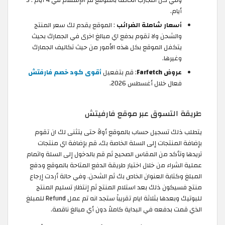
أيام.
أسعار شاملة الضرائب
: الموقع يقدم لك سعر المنتج
والشحن ولا تقوم بدفع اي مبالغ اخرى في الجمارك بحيث
يتكفل الموقع بكل هذه الأمور من حيث تكاليف الجمارك
وغيرها.
عروض Farfetch
: قم بتفعيل
أقوى كود خصم فارفتش
فعال خلال أغسطس 2026.
طريقة التسوق عبر موقع فارفيتش
يتطلب ذلك تسجيل حساب بالموقع أولاً حتى يتثنى لك ان تقوم
بإضافة المنتجات إلى السلة الخاصة بك، قم بإضافة اي منتجات
تريدها وتأكد من المقاس الصحيح ثم قم بالدخول إلى السلة واتمام
عملية الشراء من خلال اختيار طريقة الدفع المتاحة بالموقع ودفع
المبلغ وكتابة العنوان الخاص بك ثم الشحن. وفي حالة أردت إرجاع
منتج فسيكون ذلك بعد استلام المنتج ثم إنتظار تسليم المنتج
للبوتيك وبعدها بثلاثة ايام تقريباً ستجد انه تم عمل Refund للمبلغ
الذي قمت بدفعه في البداية كاملاً دون أي مبالغ ناقصة.