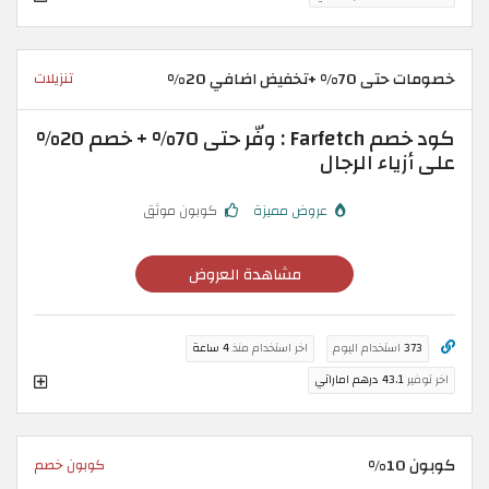
خصومات حتى 70% +تخفيض اضافي 20%
تنزيلات
كود خصم Farfetch : وفّر حتى 70% + خصم 20%
على أزياء الرجال
عروض مميزة
كوبون موثق
مشاهدة العروض
373
استخدام اليوم
اخر استخدام منذ
4 ساعة
اخر توفير
43.1 درهم اماراتي
كوبون 10%
كوبون خصم