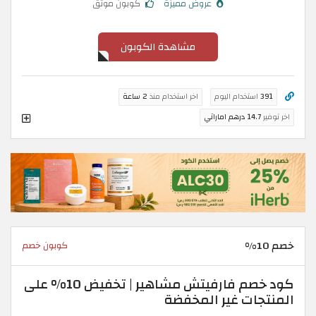
عروض مميزة
كوبون موثق
مشاهدة الكوبون
391
استخدام اليوم
اخر استخدام منذ
2 ساعة
اخر توفير
14.7 درهم اماراتي
خصم 10%
كوبون خصم
كود خصم فارفيتش مشاهير | تخفيض 10% على
المنتجات غير المخفضة