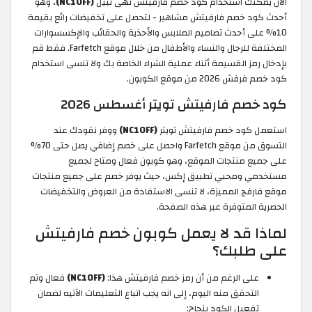
الآن يمكنك استخدام كود خصم فارفيتش نهى نبيل
(NC10FF)
، وهو
أحدث كود خصم فارفيتش مشاهير - لتحصل على تخفيضات رائع بقيمة
10% على أحدث تصاميم الملابس والأحذية والحقائب والإكسسوارات
المختلفة للرجال والنساء والأطفال من خلال موقع Farfetch. فقط قم
بإدخال رمز القسيمة أثناء عملية الشراء الخاصة بك ولا تنسى استخدام
كود خصم فرفش 2026 من موقع الكوبون.
كود خصم فارفيتش تويتر أغسطس 2026
استعمل كود خصم فارفيتش تويتر
(NC10FF)
ووفر نقودك عند
التسوق من موقع Farfetch واحصل على خصم إضافي يصل حتى 70%
على جميع منتجات الموقع، وهو كوبون فعال ومتاح لجميع
مستخدمي ومحبي تطبيق إكس، حيث يوفر خصم على جميع منتجات
موقع فارفج المميزة، لا تنسى الاستفادة من العروض والتخفيضات
الحصرية المتوفرة عبر هذه الصفحة.
لماذا قد لا يعمل كوبون خصم فارفيتش
على طلبك؟
على الرغم من أن رمز خصم فارفيتش هذا:
(NC10FF)
فعال وتم
التحقق منه اليوم، إلى انه يجب اتباع التعليمات الآتيه لضمان
تفعيل الكود بنجاح: