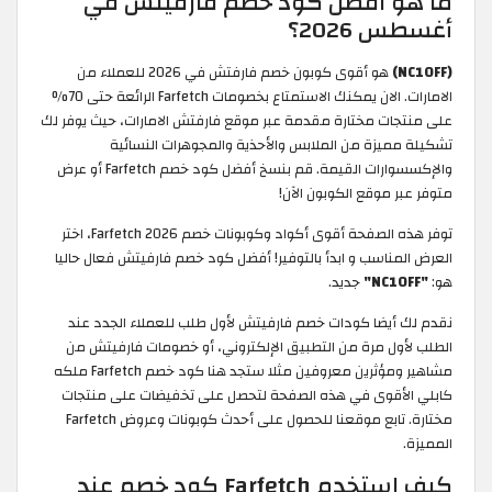
ما هو افضل كود خصم فارفيتش في
أغسطس 2026؟
(NC10FF)
هو أقوى كوبون خصم فارفتش في 2026 للعملاء من
الامارات. الان يمكنك الاستمتاع بخصومات Farfetch الرائعة حتى 70%
على منتجات مختارة مقدمة عبر موقع فارفتش الامارات، حيث يوفر لك
تشكيلة مميزة من الملابس والأحذية والمجوهرات النسائية
والإكسسوارات القيمة. قم بنسخ أفضل كود خصم Farfetch أو عرض
متوفر عبر موقع الكوبون الآن!
توفر هذه الصفحة أقوى أكواد وكوبونات خصم Farfetch 2026، اختر
العرض المناسب و ابدأ بالتوفير! أفضل كود خصم فارفيتش فعال حاليا
هو:
"NC10FF"
جديد.
نقدم لك أيضا كودات خصم فارفيتش لأول طلب للعملاء الجدد عند
الطلب لأول مرة من التطبيق الإلكتروني، أو خصومات فارفيتش من
مشاهير ومؤثرين معروفين مثلا ستجد هنا كود خصم Farfetch ملكه
كابلي الأقوى في هذه الصفحة لتحصل على تخفيضات على منتجات
مختارة. تابع موقعنا للحصول على أحدث كوبونات وعروض Farfetch
المميزة.
كيف استخدم Farfetch كود خصم عند