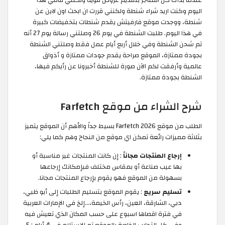
اليوم وكنت اريد شراء شنطة ولكنني قررت ان ابحث اون لاين عن
شنطة، ووجدت موقع فارفيتش يقدم شنطات بتخفيضات كبيرة
في هذا اليوم. طلبت الشنطة في يوم 26 وصلتني رسالة يوم 27 أنه
تم شحن الشنطة وفي خلال أربع أيام عمل فقط وصلتني الشنطة
بجودة ممتازة، الموقع صراحة يقدم جودات ممتازة و أذواق
عالمية وأرفقت لكم الآن صورة للشنطة أخبرونا عن رأيكم فيها،
الشنطة بجودة ممتازة.
شرح الشراء من موقع Farfetch
الطلب من موقع Farfetch 2026 بسيط جداً والأهم أن الموقع يتميز
بثلاثة مميزات رائعة تمكن اي موقع من النجاح وهم كما يلي:
إرجاع المنتجات مجاناً
: إن كانت المنتجات غير مناسبة أو
بها عيب صناعة أو بمقاس مختلف فبإمكانك إرجاعها
بسهولة من الموقع فهو يقوم بإرجاع المنتجات مجانا.
تسليم سريع
: يقوم الموقع بتسليم الطلبات إلى أبو ظبي،
دبي، الشارقة، العين، رأس الخيمة،…إلخ في الإمارات العربية
في فترة اقصاها اسبوع على حسب المكان الذي تعيش فيه
وفي كل التجارب الخاصة بالموقع تم الإستلام في 4 أيام : 5