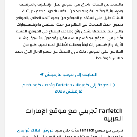
والعديد من اللغات الاخرى في الموقع مثل الإنجليزية والفرنسية
والإسبانية والألمانية والعديد من اللغات الاخرى ودعم كل تلك
اللغات دليل على استخدام الموقع من جميع أنحاء العالم. بالموقع
تجدون احدث الصيحات في العالم من حيث الملابس والإكسسوارات
والتي يتم تقديمها بشكل رائع وملفت للإنتباع في الموقع، القسم
الأكبر في الموقع هو قسم النساء الذين يقومون بالتسوق وشراء
الأزياء والإكسسوارات ايضاً وكذلك الأطفال لهم نصيب كبير من
الملابس على الموقع، ذلك دون الحديث عن قسم الرجال الذي يقدم
ملابس قوية جداً.
المتابعة إلى موقع فارفيتش
العودة إلى كوبونات Farfetch وأحدث كود خصم
فارفيتش 2026
Farfetch تجربتي مع موقع الإمارات
العربية
تجربتي مع موقع Farfetch بدأت خلال فترة
عروض البلاك فرايدي
عندما بدأت كل المتاجر بتقديم عروض قوية ولكنني فاتني هذا