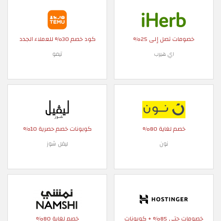
خصومات تصل إلى 25%
كود خصم 30% للعملاء الجدد
اي هيرب
تيمو
خصم لغاية 80%
كوبونات خصم حصرية 10%
نون
ليفل شوز
خصومات حتى 85% + كوبونات
خصم لغاية 80%