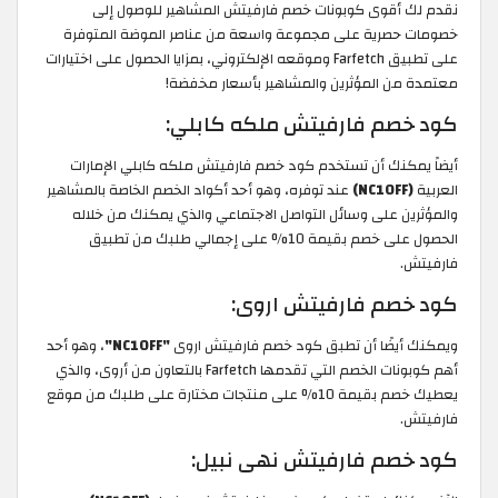
نقدم لك أقوى كوبونات خصم فارفيتش المشاهير للوصول إلى
خصومات حصرية على مجموعة واسعة من عناصر الموضة المتوفرة
على تطبيق Farfetch وموقعه الإلكتروني، بمزايا الحصول على اختيارات
معتمدة من المؤثرين والمشاهير بأسعار مخفضة!
كود خصم فارفيتش ملكه كابلي:
أيضاً يمكنك أن تستخدم كود خصم فارفيتش ملكه كابلي الإمارات
العربية
(NC10FF)
عند توفره، وهو أحد أكواد الخصم الخاصة بالمشاهير
والمؤثرين على وسائل التواصل الاجتماعي والذي يمكنك من خلاله
الحصول على خصم بقيمة 10% على إجمالي طلبك من تطبيق
فارفيتش.
كود خصم فارفيتش اروى:
ويمكنك أيضًا أن تطبق كود خصم فارفيتش اروى
"NC10FF"
، وهو أحد
أهم كوبونات الخصم التي تقدمها Farfetch بالتعاون من أروى، والذي
يعطيك خصم بقيمة 10% على منتجات مختارة على طلبك من موقع
فارفيتش.
كود خصم فارفيتش نهى نبيل: