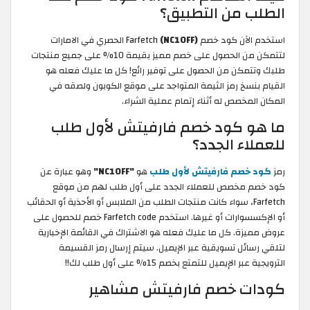
الطلب من التطبيق؟
استخدم الآن كود خصم Farfetch
(NC10FF)
الحصري في الامارات
لتتمكن من الحصول على خصم مميز بقيمة 10% على جميع منتجات
طلبك وتتمكن من الحصول على توفير رائع! كل ما عليك فعله هو
القيام بنسخ رمز الثيمة المتواجد على موقع الكوبون ولصقه في
المكان المخصص له أثناء إتمام عملية الشراء.
ما هو كود خصم فارفيتش لأول طلب
للعملاء الجدد؟
رمز
كود خصم فارفيتش لأول طلب
هو
"NC10FF"
وهو عبارة عن
كود خصم مخصص للعملاء الجدد على أول طلب لهم من موقع
Farfetch، سواء كانت منتجات الطلب من الملابس أو الأحذية أو الحقائب
أو الإكسسوارات أو غيرها. استخدم Farfetch code خصم للحصول على
عروض مميزة. كل ما عليك فعله هو الاشتراك في القائمة الإخبارية
لتلقي رسائل تسويقية عبر الإيميل. سيتم إرسال رمز القسيمة
الترويجية عبر الإيميل للتمتع بخصم 15% على أول طلب لك!!
كودات خصم فارفيتش مشاهير