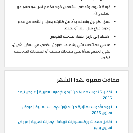
قراءة شروط وأحكام استعمال كود الخصم (هل هو صالح عبر
التطبيق؟).
نسخ الكوبون ولصقه بدلًا من كتابته يدويًا، والتأكد من عدم
وجود فراغ قبل الرمز أو بعده.
الانتباه إلى تاريخ انتهاء صلاحية الكوبون.
ما هي المنتجات التي يشملها كوبون الخصم، في بعض الأحيان،
يكون الخصم فعالًا على منتجات معينة أو المنتجات المخفضة
فقط.
مقالات مميزة لهذا الشهر
أفضل 5 أدوات مطبخ من تيمو الإمارات العربية | عروض تيمو
2026
أجود الأدوات المنزلية من امازون الإمارات العربية | عروض
امازون 2026
أفضل معدات وإكسسوارات الرياضة الإمارات العربية | عروض
امازون برايم