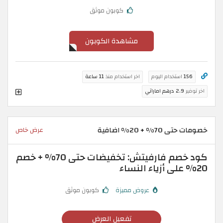
كوبون موثق
مشاهدة الكوبون
156
استخدام اليوم
اخر استخدام منذ
11 ساعة
اخر توفير
2.9 درهم اماراتي
خصومات حتى 70% + 20% اضافية
عرض خاص
كود خصم فارفيتش: تخفيضات حتى 70% + خصم
20% على أزياء النساء
عروض مميزة
كوبون موثق
تفعيل العرض