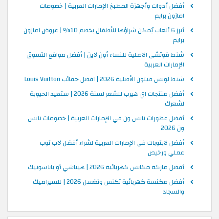
أفضل أدوات وأجهزة المطبخ الإمارات العربية | خصومات
امازون برايم
أبرز 6 ألعاب يُمكن شراؤها للأطفال بخصم 10% | عروض امازون
برايم
شنط قوتشي الاصلية للنساء أون لاين | أفضل مواقع التسوق
الإمارات العربية
شنط لويس فيتون الأصلية 2026 | افضل حقائب Louis Vuitton
أفضل منتجات اي هيرب للشعر لسنة 2026 | ستعيد الحيوية
لشعرك
أفضل عطورات نايس ون في الإمارات العربية | خصومات نايس
ون 2026
أفضل لابتوبات في الإمارات العربية لشراء أفضل لاب توب
عملي ورخيص
أفضل ماركة مكانس كهربائية 2026 | هيتاشي أو باناسونيك
أفضل مكنسة كهربائية تكنس وتغسل 2026 | للسيراميك
والسجاد