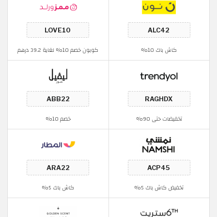
ش باك 10%
كوبون خصم 10% لغاية 39.2 درهم
ضات حتى 90%
خصم 10%
ض كاش باك 5%
كاش باك 5%