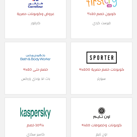
ن خصم 10٪
عروض وكوبونات حصرية
يرست كراي
كارفور
م حصرية 100%
خصم حتى 10%
سبورتر
باث اند بودي وركس
 وخصومات 10%
10٪ خصم
اون تايم
كاسبر سكاي