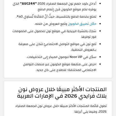
ل كود خصم نون الجمعة الصفراء 2026
"AUC244"
الذي
ره لكم موقع الكوبون قبل إتمام الدفع.
ع بخدمة الدفع بالتقسيط، حيثُ أنّ الفائدة تُساوي 0%.
ّل تطبيق الكوبون
وتابع العروض من خلاله.
رك بالنشرة البريدية في موقع نون للحصول على الخصومات
 توفرها.
ع نون في مواقع التواصل الاجتماعيّ لتكن على معرفة
لعروض اللحظية.
Noon V للوصول المبكر إلى التخفيضات.
رص على متابعة موقع الكوبون عبر منصات التواصل
جتماعي المختلفة؛ للاطلاع على كل جديد.
ات الأكثر مبيعًا خلال عروض نون
في الإمارات العربية
 المنتجات الأكثر مبيعًا خلال عروض نون الجمعة الصفراء