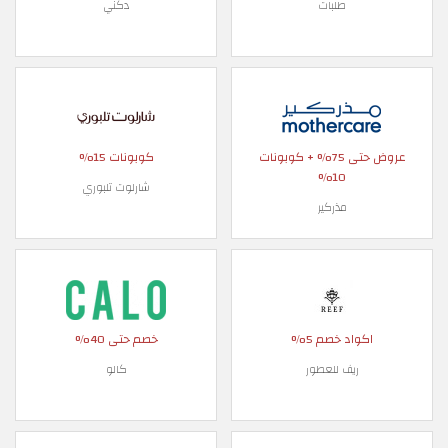
طلبات
دكني
عروض حتى 75% + كوبونات
كوبونات 15%
10%
شارلوت تلبوري
مذركير
اد خصم 5%
خصم حتى 40%
ريف للعطور
كالو