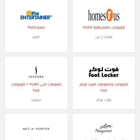
خصم لغاية 50%
خصم 10%
هومز ار اس
انترتينر
وخصومات فوت لوكر
خصومات حتى 80% + كوبونات
5%
5%
فوت لوكر
سيفورا