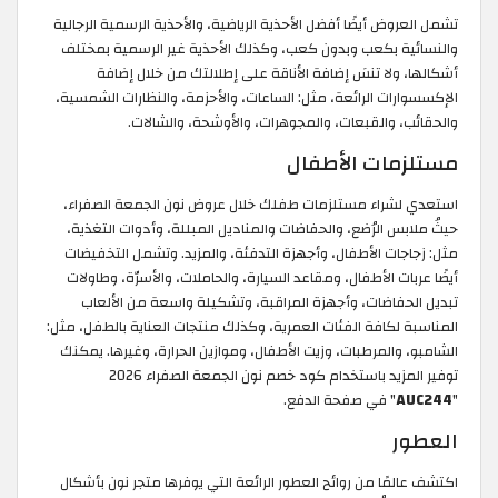
ض أيضًا أفضل الأحذية الرياضية، والأحذية الرسمية الرجالية
 بكعب وبدون كعب، وكذلك الأحذية غير الرسمية بمختلف
لا تنسَ إضافة الأناقة على إطلالتك من خلال إضافة
ت الرائعة، مثل: الساعات، والأحزمة، والنظارات الشمسية،
 والقبعات، والمجوهرات، والأوشحة، والشالات.
ات الأطفال
راء مستلزمات طفلك خلال عروض نون الجمعة الصفراء،
 الرُضع، والحفاضات والمناديل المبللة، وأدوات التغذية،
ات الأطفال، وأجهزة التدفئة، والمزيد. وتشمل التخفيضات
ت الأطفال، ومقاعد السيارة، والحاملات، والأسرّة، وطاولات
فاضات، وأجهزة المراقبة، وتشكيلة واسعة من الألعاب
لكافة الفئات العمرية، وكذلك منتجات العناية بالطفل، مثل:
المرطبات، وزيت الأطفال، وموازين الحرارة، وغيرها. يمكنك
يد باستخدام كود خصم نون الجمعة الصفراء 2026
" في صفحة الدفع.
ًا من روائح العطور الرائعة التي يوفرها متجر نون بأشكال