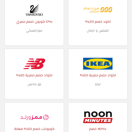
 خصم 20%
5% كوبون خصم حصري
شمس و الرمال
سوارفسكي
صم حصرية 10%
اكواد خصم حصرية 10%
ايكيا
نيو بالانس
40 خصم
كوبونات خصم 10% فعالة