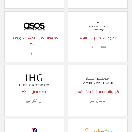
تصل إلى 80%
خصومات حتى 50% + كوبونات
25%
قولدن سنت
اسوس
صرية بقيمة 15%
خصم يصل 25%
مريكان ايجل
اي اتش جي