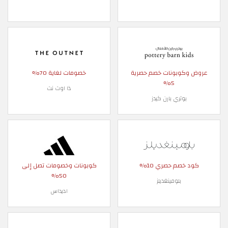
بونات خصم حصرية
خصومات لغاية 70%
5%
ذا اوت نت
تري بارن كيدز
م حصري 10%
كوبونات وخصومات تصل إلى
50%
بلومينغديلز
اديداس