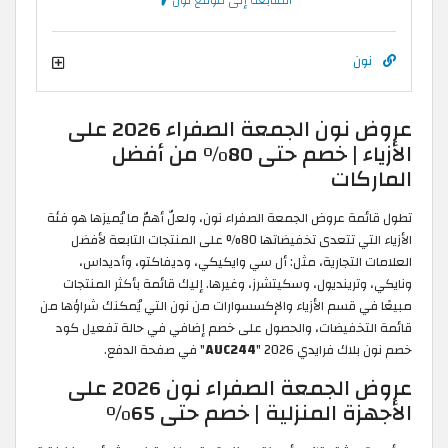
المتابعة إلى موقع نون
ن
عروض نون الجمعة الصفراء 2026 على
الأزياء | خصم حتى 80% من أفضل
ات
 عروض الجمعة الصفراء نون، ولعلّ أهمّ ما يُميزها هو فئة
الأزياء التي تتعدى تخفيضاتها 80% على المنتجات التابعة لأفضل
التجارية، مثل: أل سي وايكيكي، وديفاكتو، وأديداس،
رينديول، وسكيتشرز، وغيرها. إليك قائمة بأكثر المنتجات
 قسم الأزياء والإكسسوارات من نون التي يُمكنك شراؤها من
خفيضات، والحصول على خصم إضافي في حالة تفعيل كود
ك فرايدي 2026
"
AUC244
" في صفحة الدفع.
عروض الجمعة الصفراء نون 2026 على
 المنزلية | خصم حتى 65%