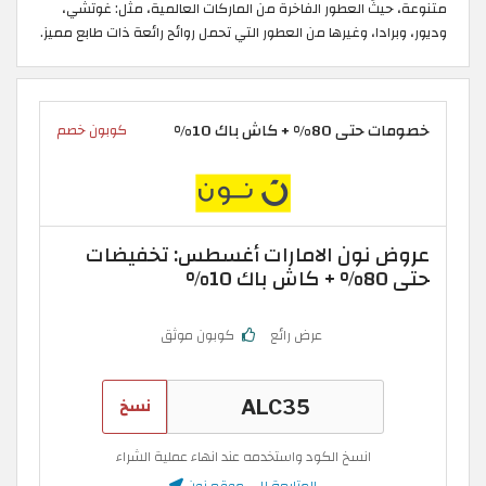
يثُ العطور الفاخرة من الماركات العالمية، مثل: غوتشي،
ادا، وغيرها من العطور التي تحمل روائح رائعة ذات طابع مميز.
8% + كاش باك 10%
كوبون خصم
 نون الامارات أغسطس: تخفيضات
%
عرض رائع
كوبون موثق
نسخ
انسخ الكود واستخدمه عند انهاء عملية الشراء