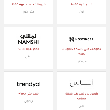
لغاية 80%
كوبونات خصم حصرية 10%
نون
ليفل شوز
خصومات حتى 85% + كوبونات
خصم لغاية 80%
15%
نمشي
هوستنجر
 وخصومات فعالة
خصم حتى 90%
100%
ترينديول
اناس