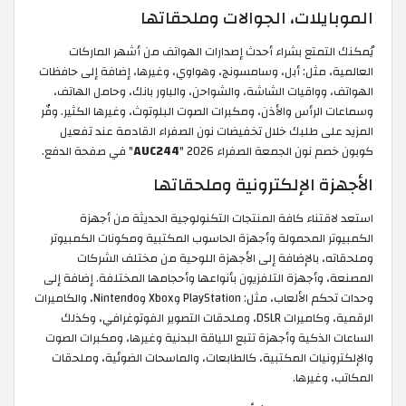
لات، الجوالات وملحقاتها
تمتع بشراء أحدث إصدارات الهواتف من أشهر الماركات
 مثل: أبل، وسامسونج، وهواوي، وغيرها، إضافة إلى حافظات
واقيات الشاشة، والشواحن، والباور بانك، وحامل الهاتف،
رأس والأذن، ومكبرات الصوت البلوتوث، وغيرها الكثير. وفّر
ى طلبك خلال تخفيضات نون الصفراء القادمة عند تفعيل
ون الجمعة الصفراء 2026 "
AUC244
"
في صفحة الدفع.
 الإلكترونية وملحقاتها
تناء كافة المنتجات التكنولوجية الحديثة من أجهزة
 المحمولة وأجهزة الحاسوب المكتبية ومكونات الكمبيوتر
 بالإضافة إلى الأجهزة اللوحية من مختلف الشركات
وأجهزة التلفزيون بأنواعها وأحجامها المختلفة. إضافة إلى
وحدات تحكم الألعاب، مثل: PlayStation وXbox وNintendo، والكاميرات
الرقمية، وكاميرات DSLR، وملحقات التصوير الفوتوغرافي، وكذلك
ذكية وأجهزة تتبع اللياقة البدنية وغيرها، ومكبرات الصوت
نيات المكتبية، كالطابعات، والماسحات الضوئية، وملحقات
غيرها.