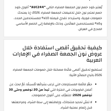
 خصم نون الجمعة الصفراء التالي
"AUC244"
أقوى كود
خصم لمتجر نون خلال تخفيضات الجمعة الصفراء 2026؛ إذ يمنحك
خصومات فورية، واسترداد نقدي قيمته 10% للمستخدمين الجدد،
ستخدمين العائدين، وذلك بالإضافة إلى الخصم الأساسي
 العرض.
 تحقيق أقصى استفادة خلال
ون الجمعة الصفراء في الإمارات
ة
قيق أقصى فائدة ممكنة خلال خصومات الجمعة الصفراء
ز قائمة المستلزمات التي ترغب بشرائها مُسبقًا، ثمّ ابحث عن
ل الكوبونات في الفترة التي
تبدأ من 20 نوفمبر وحتى 30
مبر 2026
؛ للتعرّف على أقوى الخصومات.
تنسّ تحديد منتجاتك، وإضافتها إلى سلة الشراء، ومراجعتها
 إتمام عملية الشراء.