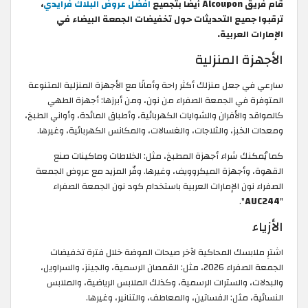
ميع
افضل عروض البلاك فرايدي
،
يع التحديثات حول تخفيضات الجمعة البيضاء في
لعربية.
 المنزلية
عل منزلك أكثر راحة وأمانًا مع الأجهزة المنزلية المتنوعة
في الجمعة الصفراء من نون، ومن أبرزها: أجهزة الطهي
الأفران والشوايات الكهربائية، وأطباق المائدة، وأواني الطبخ،
بز، والثلاجات، والغسالات، والمكانس الكهربائية، وغيرها.
ك شراء أجهزة المطبخ، مثل: الخلاطات وماكينات صنع
أجهزة الميكروويف، وغيرها. وفّر المزيد مع عروض الجمعة
ن الإمارات العربية باستخدام كود نون الجمعة الصفراء
".
بسك المحاكية لآخر صيحات الموضة خلال فترة تخفيضات
الجمعة الصفراء 2026، مثل: القمصان الرسمية، والجينز، والسراويل،
والسترات الرسمية، وكذلك الملابس الرياضية، والملابس
مثل: الفساتين، والمعاطف، والتنانير، وغيرها.