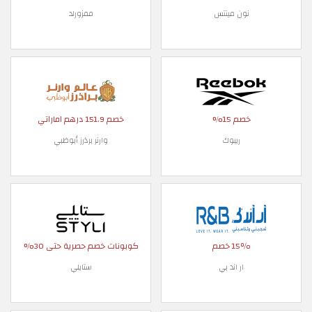
نون مينتس
ممزورلد
خصم 15%
خصم 151.9 درهم اماراتي
ريبوك
وارنر برذرز أبوظبي
15٪ خصم
كوبونات خصم حصرية حتى 30%
ار اند بي
ستايلي