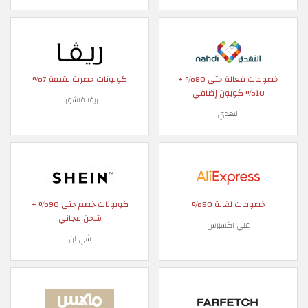
خصومات فعالة حتى 80% +
كوبونات حصرية بقيمة 7%
ريفا فاشون
النهدي
 لغاية 50%
كوبونات خصم حتى 90% +
شحن مجاني
لي اكسبرس
شي ان