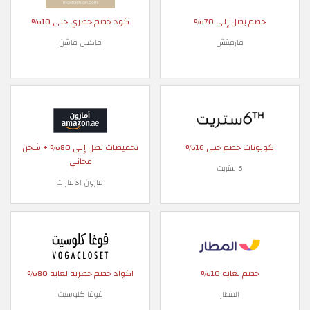
صل إلى 70%
كود خصم حصري حتى 10%
فارفيتش
ماكس فاشن
 خصم حتى 16%
تخفيضات تصل إلى 80% + شحن
مجاني
6 ستريت
امازون الامارات
لغاية 10%
اكواد خصم حصرية لغاية 80%
المطار
فوغا كلوسيت