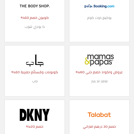
كوبون خصم 10%
ينج دوت كوم
ذا بودي شوب
د خصم حتى 60%
كوبونات وقسائم حصرية 10%
ماماز اند باباز
جاب
خصم 20%